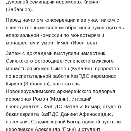
духовной семинарии иеромонах Кирилл
(Забавнов).
Перед началом конференции к ее участникам с
приветственным словом обратился руководитель
епархиальной комиссии по монастырям и
монашеству игумен Пимен (Ивентьев).
Затем с докладами выступили наместник
Свияжского Богородице-Успенского мужского
монастыря игумен Симеон (Кулагин), проректор
по воспитательной работе КазПДС иеромонах
Кирилл (Забавнов), настоятель
Новоиерусалимского архиерейского подворья
иеромонах Роман (Модин), старший
преподаватель КазПДС Наталья Комар, студент
бакалавриата КазПДС Даниил Афанасиадис,
насельник Седмиезерной Богородичной пустыни
иеродиакон Александр (Есин) и студент