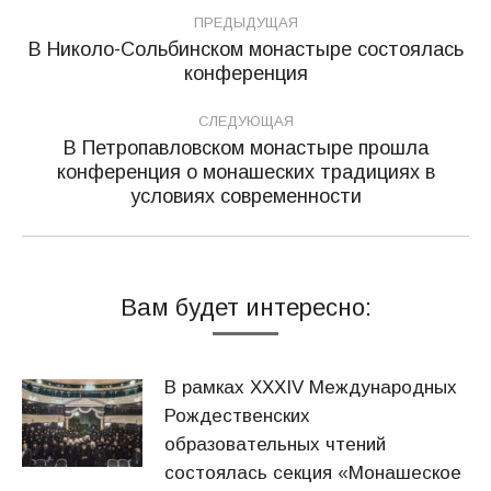
Навигация
ПРЕДЫДУЩАЯ
по
В Николо-Сольбинском монастыре состоялась
Предыдущая
конференция
записям
запись:
СЛЕДУЮЩАЯ
В Петропавловском монастыре прошла
конференция о монашеских традициях в
Следующая
условиях современности
запись:
Вам будет интересно:
В рамках XXXIV Международных
Рождественских
образовательных чтений
состоялась секция «Монашеское