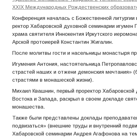
XXIX Международных Рождественских образоват
Конференция началась с Божественной литургии 
ректор Хабаровской духовной семинарии игумен 
храма святителя Иннокентия Иркутского иеромон
Арской протоиерей Константин Жигалин.
После молитвы гости и насельницы монастыря пр
Игумения Антония, настоятельница Петропавловс
страстей наших и отжени демонския мечтания» (
страстями в монашеской жизни).
Михаил Квашнин, первый проректор Хабаровской 
Востока и Запада, раскрыл в своем докладе свя
монашества.
Также были представлены доклады преподавател
подвизаться» (внешние труды и внутренний подви
Хабаровской семинарии Андрея Агафонова на тем