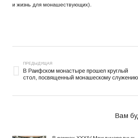
и жизнь для монашествующих).
Навигация
по
ПРЕДЫДУЩАЯ
В Раифском монастыре прошел круглый
записям
Предыдущая
стол, посвященный монашескому служению
запись:
Вам бу