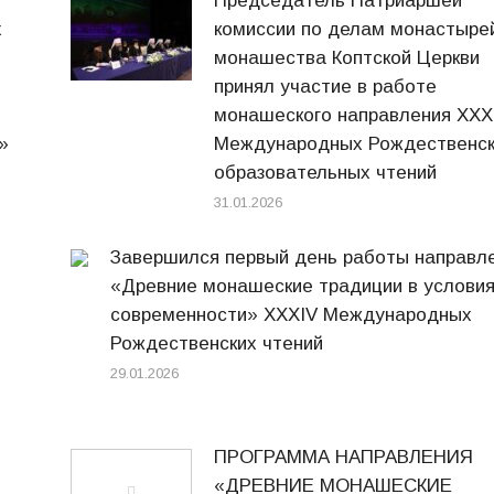
Председатель Патриаршей
х
комиссии по делам монастыре
монашества Коптской Церкви
принял участие в работе
монашеского направления XXX
»
Международных Рождественск
образовательных чтений
31.01.2026
Завершился первый день работы направл
«Древние монашеские традиции в услови
современности» XXXIV Международных
Рождественских чтений
29.01.2026
ПРОГРАММА НАПРАВЛЕНИЯ
«ДРЕВНИЕ МОНАШЕСКИЕ