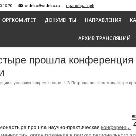
0 10 70
otdelro@otdelro.ru
правобраз.рф
ОРГКОМИТЕТ
ДОКУМЕНТЫ
НАПРАВЛЕНИЯ
К
АРХИВ ТРАНСЛЯЦИЙ
стыре прошла конференция 
и
иции в условиях современности
В Петропавловском монастыре пр
Д
 монастыре прошла научно-практическая
конференция
менности», организованная в рамках регионального эт