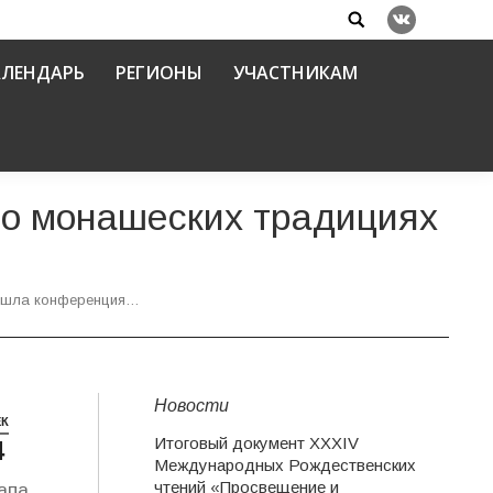
Search:
Вконтакте
АЛЕНДАРЬ
РЕГИОНЫ
УЧАСТНИКАМ
о монашеских традициях
ошла конференция…
Новости
ЕК
Итоговый документ XXХIV
4
Международных Рождественских
чтений «Просвещение и
апа