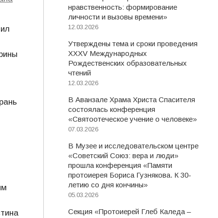
нравственность: формирование
личности и вызовы времени»
12.03.2026
вил
Утверждены тема и сроки проведения
XXXV Международных
рины
Рождественских образовательных
чтений
12.03.2026
В Аванзале Храма Христа Спасителя
рань
состоялась конференция
«Святоотеческое учение о человеке»
07.03.2026
и
В Музее и исследовательском центре
«Советский Союз: вера и люди»
прошла конференция «Памяти
протоиерея Бориса Гузнякова. К 30-
летию со дня кончины»
ым
05.03.2026
Секция «Протоиерей Глеб Каледа –
стина