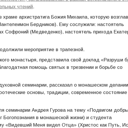
ельных чтений
.
в храме архистратига Божия Михаила, которую возгла
Пантелеимон Бердников). Ему сослужили: настоятель
ах Софроний (Медведенко), настоятель прихода Екате
одолжили мероприятие в трапезной.
кого монастыря, представила свой доклад «Разруши б
благодатная помощь святых в трезвении и борьбе со
духовной семинарии, рассказал о монашеском делани
тоотеческие основы, традиции, современное состояние
я семинарии Андрея Гурова на тему «Подвигом добр
г Богопознания в монашеской жизни) и студента
у «Видевший Меня видел Отца» (Христос как Путь, И