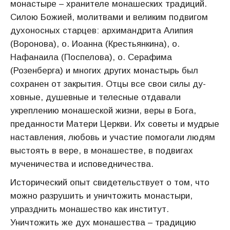
монастыре – хра­нителе монашеских традиций.
Силою Божией, молитвами и вели­ким подвигом
духоносных старцев: архимандрита Алипия
(Воронова), о. Иоанна (Крестьянкина), о.
Нафанаила (Поспелова), о. Серафима
(Розенберга) и многих дру­гих монастырь был
сохранен от закрытия. Отцы все свои силы ду­
ховные, душевные и телесные отдавали
укреплению монашеской жизни, веры в Бога,
преданности Матери Церкви. Их советы и мудрые
наставления, любовь и участие помогали людям
выстоять в ве­ре, в монашестве, в подвигах
мученичества и исповедничества.
Исторический опыт свидетельствует о том, что
можно разру­шить и уничтожить монастыри,
упразднить монашество как инсти­тут.
Уничтожить же дух монашества – традицию