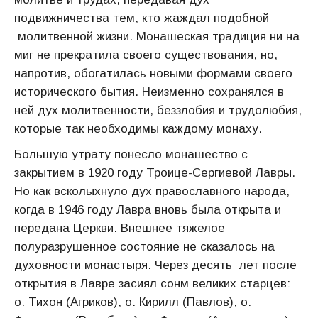
подвижничества тем, кто жаждал подобной
молитвенной жизни. Монашеская традиция ни на
миг не пре­кратила своего существования, но,
напротив, обогатилась новыми формами своего
исторического бытия. Неизменно сохранялся в
ней дух молитвенности, беззлобия и трудолюбия,
которые так необхо­димы каждому монаху.
Большую утрату понесло монашество с
закрытием в 1920 году Троице-Сергиевой Лавры.
Но как всколыхнуло дух православного народа,
когда в 1946 году Лавра вновь была открыта и
передана Церкви. Внешнее тяжелое
полуразрушенное состояние не сказалось на
духовности монастыря. Через десять лет после
откры­тия в Лавре засиял сонм великих старцев:
о. Тихон (Агриков), о. Кирилл (Павлов), о.