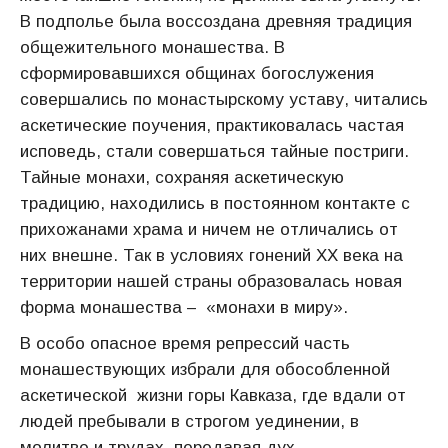
В подполье была воссоздана древняя традиция
общежительного мо­нашества. В
сформировавшихся общинах богослужения
соверша­лись по монастырскому уставу, читались
аскетические поучения, практиковалась частая
исповедь, стали совершаться тайные по­стриги.
Тайные монахи, сохраняя аскетическую
традицию, нахо­дились в постоянном контакте с
прихожанами храма и ничем не отличались от
них внешне. Так в условиях гонений XX века на
территории нашей страны образовалась новая
форма монашества – «монахи в миру».
В особо опасное время репрессий часть
монашествующих из­брали для обособленной
аскетической жизни горы Кавказа, где вдали от
людей пребывали в строгом уединении, в
молитве и трудах, передавая дух