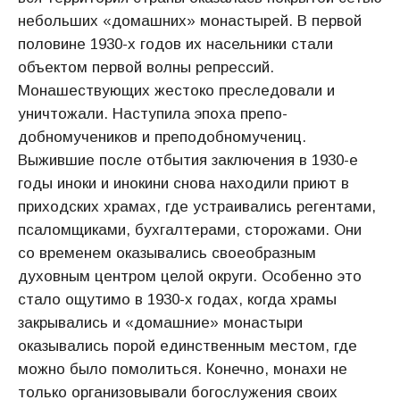
небольших «до­машних» монастырей. В первой
половине 1930-х годов их насель­ники стали
объектом первой волны репрессий.
Монашествующих жестоко преследовали и
уничтожали. Наступила эпоха препо-
добномучеников и преподобномучениц.
Выжившие после отбытия заключения в 1930-е
годы иноки и инокини снова находили приют в
приходских храмах, где устраивались регентами,
псаломщиками, бухгалтерами, сторожами. Они
со временем оказывались своеоб­разным
духовным центром целой округи. Особенно это
стало ощу­тимо в 1930-х годах, когда храмы
закрывались и «домашние» мона­стыри
оказывались порой единственным местом, где
можно было помолиться. Конечно, монахи не
только организовывали бого­служения своих