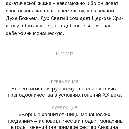
аскетической жизни – невозможно, ибо он имеет
свое основание не во времен­ном, но в вечном
Духе Божьем. Дух Святый созидает Церковь Хри­
стову, обитая в тех, кто добровольно избрал
себе жизнь монаше­скую.
14.02.2017
Навигация
ПРЕДЫДУЩАЯ
по
Все возможно верующему: несение подвига
Предыдущая
преподобничества в условиях гонений ХХ века
записям
запись:
СЛЕДУЮЩАЯ
«Верные хранительницы монашеских
преданий» – исповеднический подвиг монахинь
Следующая
в годы гонений (на примере сестер Аносина