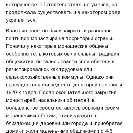
исторических обстоятельствах, не умерла, но
продолжала суще­ствовать и в некотором роде
укрепляться.
Властью советов были закрыты и разогнаны
почти все монасты­ри на территории страны.
Поначалу некоторые монашеские общи­ны,
особенно те, в которых были сильны традиции
общежития, пы­тались спасти свои обители и
регистрировались как трудовые или
сельскохозяйственные коммуны. Однако они
просуществовали не­долго, до второй половины
1920-х годов. После окончательного закрытия
монастырей, насельники обителей, в
большинстве своем оставаясь верными своим
монашеским обетам, стали уходить в
близлежащие деревни или города и, приобретая
домики, жили ма­ленькими общинками по 4-6