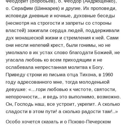
Феодорит (Воробьев), о. Феодор (Андрющенко),
о. Серафим (Шинкарев) и другие. Их проповеди,
исповеди дневные и ночные, духовные бе­седы
(несмотря на строгости и запреты со стороны
властей) зажи­гали сердца людей, поддерживали
дух монашеской жизни и стрем­ления к ней. Сами
они несли нелегкий крест, были гонимы, но не
умолкало в их устах слово благодати Божией, не
угасала любовь ко всем приходящим и не
ослабевала непре­станная молитва к Богу.
Приведу строки из письма отца Тихона, в 1960
году адресованного мне, тогда молоденькой
девушке: «…гори любовью к чистоте, святости,
непорочности,.. и ведь это выполнимо, возможно.
Он, Господь наш, все устроит, укрепит. А сколько
сладости в этом пути! а сколько радости там!..»
Особо хочется сказать и о Псково-Печерском