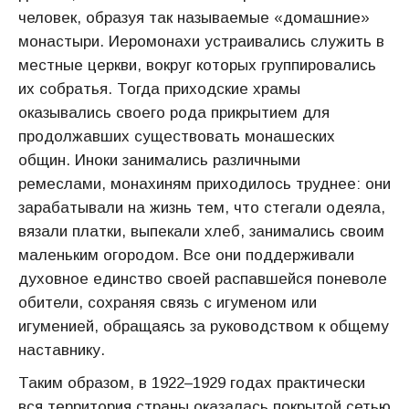
человек, образуя так называемые «до­машние»
монастыри. Иеромонахи устраивались служить в
местные церкви, вокруг которых группировались
их собратья. Тогда при­ходские храмы
оказывались своего рода прикрытием для
продол­жавших существовать монашеских
общин. Иноки занимались раз­личными
ремеслами, монахиням приходилось труднее: они
зараба­тывали на жизнь тем, что стегали одеяла,
вязали платки, выпекали хлеб, занимались своим
маленьким огородом. Все они поддержива­ли
духовное единство своей распавшейся поневоле
обители, сохра­няя связь с игуменом или
игуменией, обращаясь за руководством к общему
наставнику.
Таким образом, в 1922–1929 годах практически
вся территория страны оказалась покрытой сетью