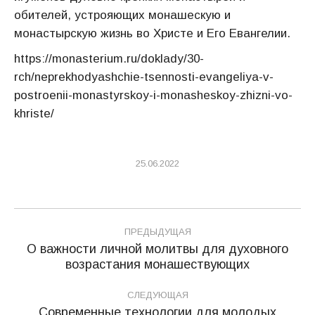
обителей, устрояющих монашескую и
монастырскую жизнь во Христе и Его Евангелии.
https://monasterium.ru/doklady/30-
rch/neprekhodyashchie-tsennosti-evangeliya-v-
postroenii-monastyrskoy-i-monasheskoy-zhizni-vo-
khriste/
25.06.2022
Навигация
ПРЕДЫДУЩАЯ
по
О важности личной молитвы для духовного
Предыдущая
возрастания монашествующих
записям
запись:
СЛЕДУЮЩАЯ
Современные технологии для молодых