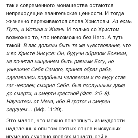
так и современного монашества остаются
непреходящие евангельские ценности. И тогда
жизненно переживаются слова Христовы:
Аз есмь
Путь, и Истина и Жизнь.
И только со Христом
возможно то, что невозможно без Него. А путь
такой:
В вас должны быть те же чувствования, что
и во Христе Иисусе: Он, будучи образом Божиим,
не почитал хищением быть равным Богу, но
уничижил Себя Самого, приняв образ раба,
сделавшись подобным человекам и по виду став
как человек; смирил Себя, быв послушным даже
до смерти, и смерти крестной (Флп. 2:5–8).
Научитесь от Меня, ибо Я кроток и смирен
сердцем…
(Мф. 11:29).
Это малое, что можно почерпнуть из мудрости
наделенных опытом святых отцов и искусных
игуменов духовно крепких монастырей и