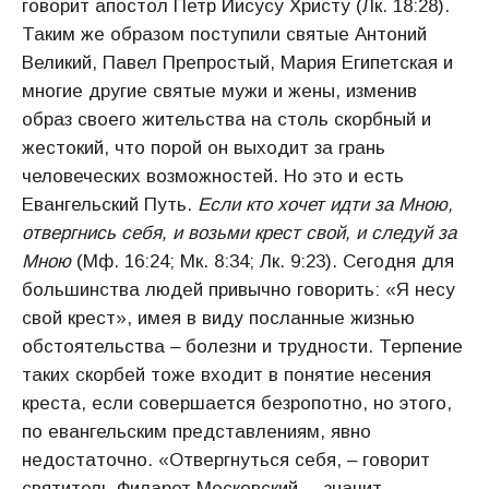
говорит апостол Петр Иисусу Христу (Лк. 18:28).
Таким же образом поступили святые Антоний
Великий, Павел Препростый, Мария Египетская и
многие другие святые мужи и жены, изменив
образ своего жительства на столь скорбный и
жестокий, что порой он выходит за грань
человеческих возможностей. Но это и есть
Евангельский Путь.
Если кто хочет идти за Мною,
отвергнись себя, и возьми крест свой, и следуй за
Мною
(Мф. 16:24; Мк. 8:34; Лк. 9:23). Сегодня для
большинства людей привычно говорить: «Я несу
свой крест», имея в виду посланные жизнью
обстоятельства ‒ болезни и трудности. Терпение
таких скорбей тоже входит в понятие несения
креста, если совершается безропотно, но этого,
по евангельским представлениям, явно
недостаточно. «Отвергнуться себя, ‒ говорит
святитель Филарет Московский, ‒ значит