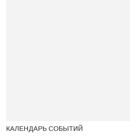
Десять лет на страже трезвости: в
Москве прошел юбилейный Съезд
Семейных клубов трезвости
В рамках XXXIV Международных
Рождественских чтений прошел концерт-
воззвание «Семья и мир: во имя будущих
поколений»
ПРОГРАММА НАПРАВЛЕНИЯ
«ХРИСТИАНСКАЯ СЕМЬЯ – ДОМАШНЯЯ
ЦЕРКОВЬ» 2026
Секция «Мой род — мой народ» прошла в
рамках Международных Рождественских
образовательных чтений
КАЛЕНДАРЬ СОБЫТИЙ