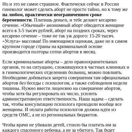
Но и это не самое страшное. Фактически сейчас в России
гинеколог может сделать аборт не просто тайно, но к тому же
на любом, практически неограниченном сроке
беременности
. Платишь деньги, и тебе делают кесарево
сечение. «Обычный» анонимный аборт обходится женщине
всего в 3-5 тысяч рублей, аборт на поздних сроках, через
кесарево сечение – тоже не так уж дорого: 15-20 тысяч.
«Услуга» массовая! По имеющимся оценкам, даже не в самом
крупном городе страны на криминальной основе
производится полторы сотни абортов в месяц.
Если криминальные аборты – дело правоохранительных
органов, то на ситуацию, сложившуюся в частных клиниках и
в гинекологических отделениях больниц, можно повлиять.
Необходимо добиваться запрета совершения там официальных
абортов без беседы с психологом, а также соблюдения недели
тишины. Нужно ввести лицензию на совершение абортов,
чтобы хотя бы регулировать их число, усилить
административную ответственность. Наша задача – сделать
так, чтобы консультацию психолога проходили вообще все
женщины. И оплата работы психологов должна идти из
средств ОМС, а не из региональных бюджетов.
Чтобы врачи не убивали детей, стоило бы платить им за
каждого спасенного ребенка, а не за убитого. Так будет