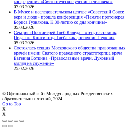
конференция «Святоотеческое учение о человеке»
07.03.2026
В Музее и исследовательском центре «Советский Союз:
вера и люди» прошла конференция «Памяти протоиерея
Бориса Гузнякова. К 30-летию со дня кончины»
05.03.2026
Секция «Протоиерей Глеб Каледа – отец, наставник,
Педагог. Книги отца Глеба как достояние Церкви»
05.03.2026
Состоялась секция Московского общества православных
врачей имени Святого праведного страстотерпца врача
Евгения Боткина «Православные врачи. Духовный
взгляд на служение»
25.02.2026
© Официальный сайт Международных Рождественских
образовательных чтений, 2024
Go to Top
X
X