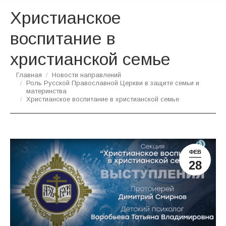
Христианское
воспитание в
христианской семье
Вы здесь:
Главная
Новости направлений
Роль Русской Православной Церкви в защите семьи и
материнства
Христианское воспитание в христианской семье
ФЕВ
28