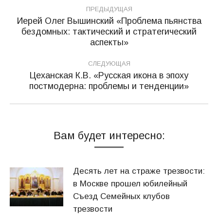
Навигация
ПРЕДЫДУЩАЯ
по
Иерей Олег Вышинский «Проблема пьянства
бездомных: тактический и стратегический
Предыдущая
записям
аспекты»
запись:
СЛЕДУЮЩАЯ
Цеханская К.В. «Русская икона в эпоху
Следующая
постмодерна: проблемы и тенденции»
запись:
Вам будет интересно:
Десять лет на страже трезвости:
в Москве прошел юбилейный
Съезд Семейных клубов
трезвости