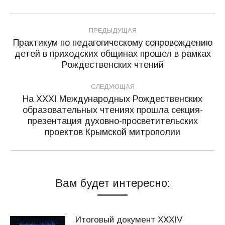
Навигация
ПРЕДЫДУЩАЯ
по
Практикум по педагогическому сопровождению
детей в приходских общинах прошел в рамках
Предыдущая
записям
Рождественских чтений
запись:
СЛЕДУЮЩАЯ
На XХXI Международных Рождественских
образовательных чтениях прошла секция-
Следующая
презентация духовно-просветительских
запись:
проектов Крымской митрополии
Вам будет интересно:
Итоговый документ XXХIV