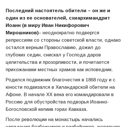
Последний настоятель обители – он же и
один из ее основателей, с
хиархимандрит
Иоанн (в миру Иван Никифорович
Мирошников)
– неоднократно подвергся
репрессиям со стороны советской власти, однако
остался верным Православию, дожил до
глубоких седин, снискал у Господа даров
целительства и прозорливости, и почитается
прихожанами местных храмов как исповедник.
Родился подвижник благочестия в 1868 году и с
юности подвизался в Хиландарской обители на
Афоне. В начале XX века его командировали в
Россию для обустройства подворья Иоанно-
Богословской келиив горах Кавказа.
После революции на монастырь начались
нападения безбожников и разбойников, желавших