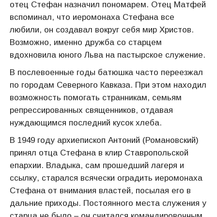
отец Стефан назначил пономарем. Отец Матфей
вспоминал, что иеромонаха Стефана все
любили, он создавал вокруг себя мир Христов.
Возможно, именно дружба со старцем
вдохновила юного Льва на пастырское служение.
В послевоенные годы батюшка часто переезжал
по городам Северного Кавказа. При этом находил
возможность помогать странникам, семьям
репрессированных священников, отдавая
нуждающимся последний кусок хлеба.
В 1949 году архиепископ Антоний (Романовский)
принял отца Стефана в клир Ставропольской
епархии. Владыка, сам прошедший лагеря и
ссылку, старался всячески оградить иеромонаха
Стефана от внимания властей, посылая его в
дальние приходы. Постоянного места служения у
старца не было – он считался командировочным