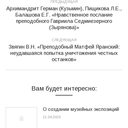
ПРЕДЫДУЩАЯ
по
Архимандрит Герман (Кузьмин), Пищикова Л.Е.,
Балашова Е.Г. «Нравственное послание
записям
Предыдущая
преподобного Гавриила Седмиезерного
запись:
(Зырянова)»
СЛЕДУЮЩАЯ
Звягин В.Н. «Преподобный Матфей Яранский:
неудавшаяся попытка уничтожения честных
Следующая
останков»
запись:
Вам будет интересно:
О создании музейных экспозиций
21.04.2026