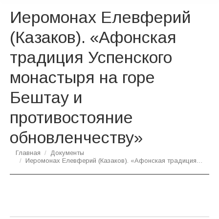
Иеромонах Елевферий
(Казаков). «Афонская
традиция Успенского
монастыря на горе
Бештау и
противостояние
обновленчеству»
Вы здесь:
Главная
Документы
Иеромонах Елевферий (Казаков). «Афонская традиция…