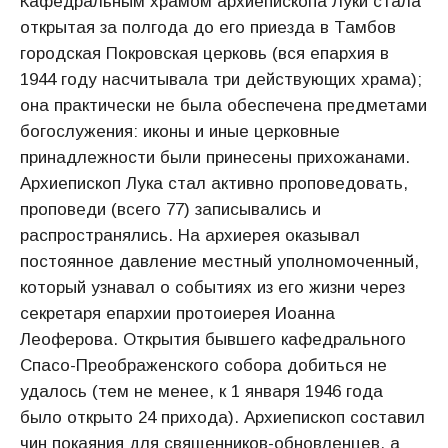
Кафедральным храмом архиепископа Луки стала
открытая за полгода до его приезда в Тамбов
городская Покровская церковь (вся епархия в
1944 году насчитывала три действующих храма);
она практически не была обеспечена предметами
богослужения: иконы и иные церковные
принадлежности были принесены прихожанами.
Архиепископ Лука стал активно проповедовать,
проповеди (всего 77) записывались и
распространялись. На архиерея оказывал
постоянное давление местный уполномоченный,
который узнавал о событиях из его жизни через
секретаря епархии протоиерея Иоанна
Леоферова. Открытия бывшего кафедрального
Спасо-Преображенского собора добиться не
удалось (тем не менее, к 1 января 1946 года
было открыто 24 прихода). Архиепископ составил
чин покаяния для священников-обновленцев, а