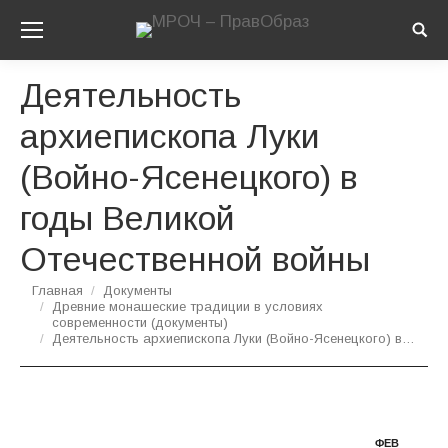
Sear
Деятельность
архиепископа Луки
(Войно-Ясенецкого) в
годы Великой
Отечественной войны
Вы здесь:
Главная
Документы
Древние монашеские традиции в условиях
современности (документы)
Деятельность архиепископа Луки (Войно-Ясенецкого) в…
ФЕВ