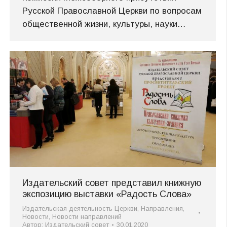
Русской Православной Церкви по вопросам
общественной жизни, культуры, науки…
Издательский совет представил книжную
экспозицию выставки «Радость Слова»
Издательская деятельность Церкви
,
Направления
,
Новости
,
Новости направлений
Автор:
Издательский совет
30.01.2020