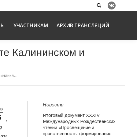
Search:
Вконтакте
НЫ
УЧАСТНИКАМ
АРХИВ ТРАНСЛЯЦИЙ
те Калининском и
оминания…
Новости
ЕВ
Итоговый документ XXХIV
6
кой
Международных Рождественских
чтений «Просвещение и
й
нравственность: формирование
уги