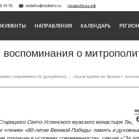
0 10 70
otdelro@otdelro.ru
правобраз.рф
ОКУМЕНТЫ
НАПРАВЛЕНИЯ
КАЛЕНДАРЬ
РЕГИО
: воспоминания о митрополи
овиях современности (документы)
«Были крепки во бранех»: восп
Ф
Старицкого Свято-Успенского мужского монастыря Тверс
х чтениях «80-летие Великой Победы: память и духовны
е традиции в условиях современности», секция «“За др