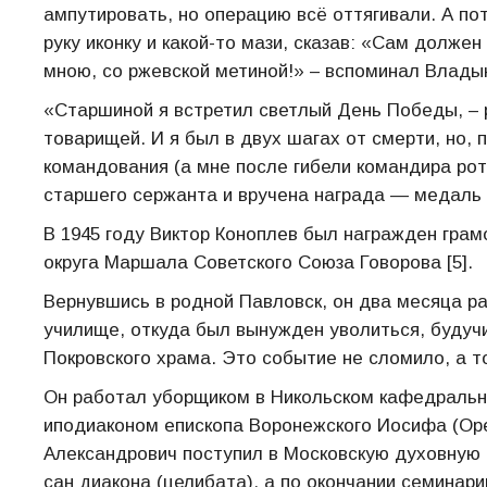
ампутировать, но операцию всё оттягивали. А пот
руку иконку и какой-то мази, сказав: «Сам должен
мною, со ржевской метиной!» – вспоминал Владыка
«Старшиной я встретил светлый День Победы, – р
товарищей. И я был в двух шагах от смерти, но,
командования (а мне после гибели командира рот
старшего сержанта и вручена награда — медаль “
В 1945 году Виктор Коноплев был награжден гра
округа Маршала Советского Союза Говорова [5].
Вернувшись в родной Павловск, он два месяца ра
училище, откуда был вынужден уволиться, будуч
Покровского храма. Это событие не сломило, а 
Он работал уборщиком в Никольском кафедральн
иподиаконом епископа Воронежского Иосифа (Орех
Александрович поступил в Московскую духовную
сан диакона (целибата), а по окончании семинарии