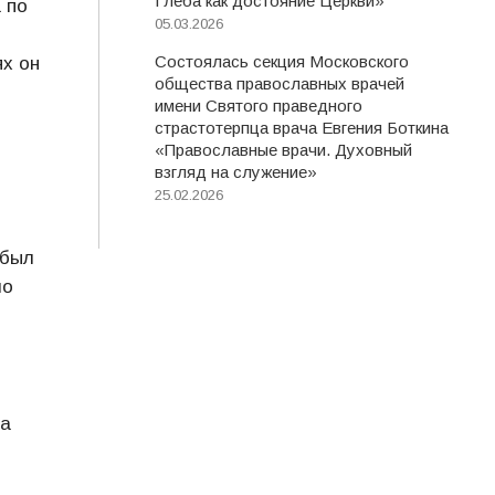
Глеба как достояние Церкви»
 по
05.03.2026
Состоялась секция Московского
ях он
общества православных врачей
имени Святого праведного
страстотерпца врача Евгения Боткина
«Православные врачи. Духовный
взгляд на служение»
25.02.2026
 был
ло
на