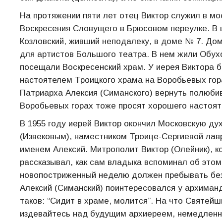
На протяжении пяти лет отец Виктор служил в мо
Воскресения Словущего в Брюсовом переулке. В 
Козловский, живший неподалеку, в доме № 7. Дом
для артистов Большого театра. В нем жили Обух
посещали Воскресенский храм. У иерея Виктора бы
настоятелем Троицкого храма на Воробьевых гора
Патриарха Алексия (Симанского) вернуть полюби
Воробьевых горах тоже просят хорошего настоят
В 1955 году иерей Виктор окончил Московскую д
(Извековым), наместником Троице-Сергиевой лав
именем Алексий. Митрополит Виктор (Олейник), 
рассказывал, как сам владыка вспоминал об это
новопостриженный неделю должен пребывать без
Алексий (Симанский) поинтересовался у архиман
таков: “Сидит в храме, молится”. На что Святейш
издевайтесь над будущим архиереем, немедленн