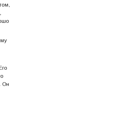
том,
,
рошо
Ему
Его
го
. Он