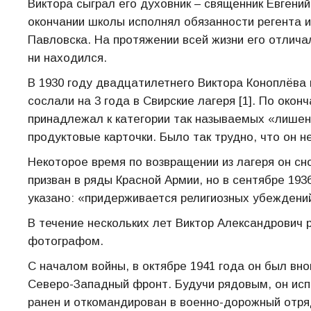
Виктора сыграл его духовник – священник Евгений
окончании школы исполнял обязанности регента 
Павловска. На протяжении всей жизни его отличал
ни находился.
В 1930 году двадцатилетнего Виктора Коноплёва 
сослали на 3 года в Свирские лагеря [1]. По окон
принадлежал к категории так называемых «лишен
продуктовые карточки. Было так трудно, что он н
Некоторое время по возвращении из лагеря он с
призван в ряды Красной Армии, но в сентябре 193
указано: «придерживается религиозных убеждений
В течение нескольких лет Виктор Александрович
фотографом.
С началом войны, в октябре 1941 года он был вн
Северо-Западный фронт. Будучи рядовым, он исп
ранен и откомандирован в военно-дорожный отряд