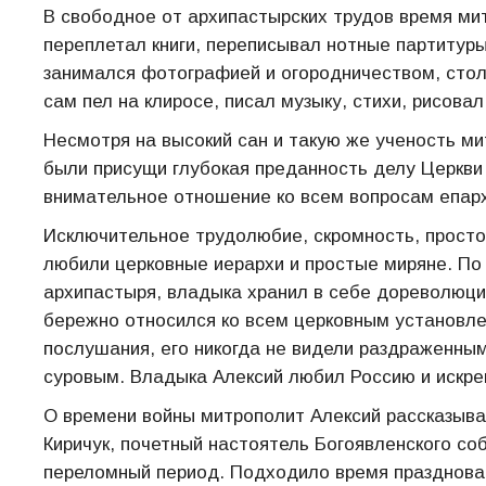
В свободное от архипастырских трудов время ми
переплетал книги, переписывал нотные партитуры
занимался фотографией и огородничеством, стол
сам пел на клиросе, писал музыку, стихи, рисовал
Несмотря на высокий сан и такую же ученость ми
были присущи глубокая преданность делу Церкви
внимательное отношение ко всем вопросам епарх
Исключительное трудолюбие, скромность, просто
любили церковные иерархи и простые миряне. По
архипастыря, владыка хранил в себе дореволюцио
бережно относился ко всем церковным установле
послушания, его никогда не видели раздраженным
суровым. Владыка Алексий любил Россию и искре
О времени войны митрополит Алексий рассказыв
Киричук, почетный настоятель Богоявленского с
переломный период. Подходило время празднован