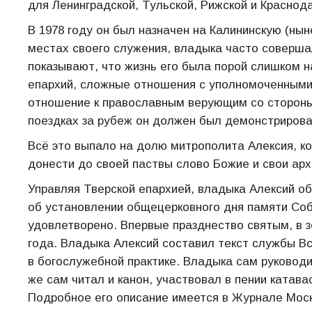
для Ленинградской, Тульской, Рижской и Краснод
В 1978 году он был назначен на Калининскую (нын
местах своего служения, владыка часто соверша
показывают, что жизнь его была порой слишком н
епархий, сложные отношения с уполномоченными 
отношение к православным верующим со стороны 
поездках за рубеж он должен был демонстриров
Всё это выпало на долю митрополита Алексия, к
донести до своей паствы слово Божие и свои арх
Управляя Тверской епархией, владыка Алексий о
об установлении общецерковного дня памяти Соб
удовлетворено. Впервые празднество святым, в 
года. Владыка Алексий составил текст службы В
в богослужебной практике. Владыка сам руковод
же сам читал и канон, участвовал в пении катав
Подробное его описание имеется в Журнале Моско