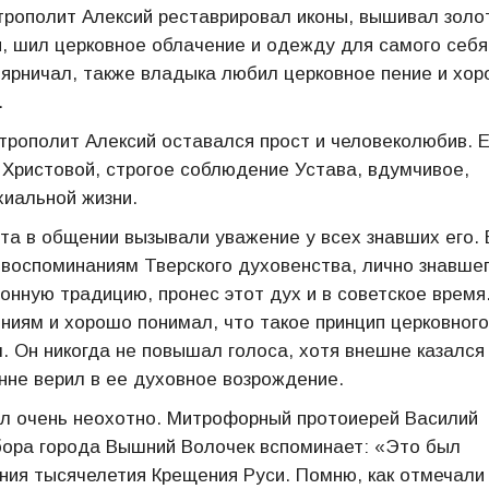
трополит Алексий реставрировал иконы, вышивал золо
, шил церковное облачение и одежду для самого себя
ярничал, также владыка любил церковное пение и хо
.
трополит Алексий оставался прост и человеколюбив. 
 Христовой, строгое соблюдение Устава, вдумчивое,
иальной жизни.
та в общении вызывали уважение у всех знавших его. 
 воспоминаниям Тверского духовенства, лично знавше
нную традицию, пронес этот дух и в советское время
ниям и хорошо понимал, что такое принцип церковного
. Он никогда не повышал голоса, хотя внешне казался
нне верил в ее духовное возрождение.
ал очень неохотно. Митрофорный протоиерей Василий
обора города Вышний Волочек вспоминает: «Это был
ия тысячелетия Крещения Руси. Помню, как отмечали