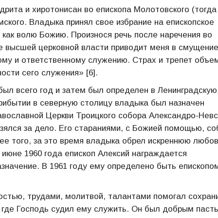
дрита и хиротонисан во епископа Молотовского (тогда
ского. Владыка принял свое избрание на епископское
 как волю Божию. Произнося речь после наречения во
ие высшей церковной власти приводит меня в смущение
икому и ответственному служению. Страх и трепет объе
ости сего служения» [6].
ыл всего год и затем был определен в Ленинградскую
прибытии в северную столицу владыка был назначен
авославной Церкви Троицкого собора Александро-Невс
зялся за дело. Его стараниями, с Божией помощью, со
лее того, за это время владыка обрел искреннюю любов
 июне 1960 года епископ Алексий награждается
значение. В 1961 году ему определено быть епископо
остью, трудами, молитвой, талантами помогал сохран
, где Господь судил ему служить. Он был добрым паст