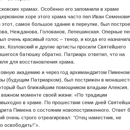
сковских храмах. Особенно его запомнили в храме
церковном хоре этого храма часто пел Иван Семенови
 этот, самое большое здание в переулке, был постро
ова, Нежданова, Голованов, Лепешинская. Оперные п
л очень красивый голос – тенор, и когда его назначил
х, Козловский и другие артисты просили Святейшего
вшегося батюшку обратно. Патриарх ответил, что на
еля для восстановления храма.
уховную академию и через год архимандритом Пименом
ры (будущим Патриархом), был пострижен в монашест
который был ближайшим помощником владыки Алексия,
м важном моменте своей жизни: «По традиции
выходно в храме. По прошествии семи дней Святейш
дрита Пимена о состоянии новопостриженного. Ответ 
ий очень строго отреагировал: “Отец наместник, не
о освободить!”».