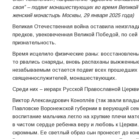
свояˮ – подвиг монашествующих во время Великой
женский монастырь Москвы, 29 января 2025 года)
Великая Отечественная война оставила неизглад
предков, увековеченная Великой Победой, по се
признательность.
Время исцелило физические раны: восстановлены 
то рвались снаряды, вновь распаханы выжженные
незабываемым остается подвиг всех прошедших ч
священнослужителей, монашествующих.
Среди них – иерарх Русской Православной Церкви
Виктор Александрович Коноплёв (так звали влады
Павловске Воронежской губернии в верующей семь
воспитание мальчика легло на хрупкие плечи ма
в чистом сердце ребенка веру и любовь к Церкви
скромным. Ее светлый образ сын пронесет до кон