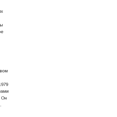
их
ны
ое
твом
1979
нами
 Он
.