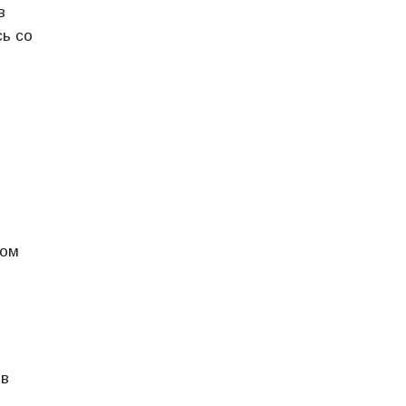
в
сь со
о
ком
 в