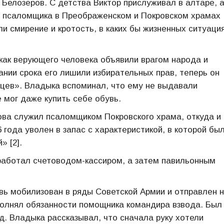
 Белозеров. С детства Виктор прислуживал в алтаре, а
и псаломщика в Преображенском и Покровском храмах
и смирение и кротость, в каких бы жизненных ситуаци
как верующего человека объявили врагом народа и
чании срока его лишили избирательных прав, теперь он
цев». Владыка вспоминал, что ему не выдавали
е мог даже купить себе обувь.
нова служил псаломщиком Покровского храма, откуда и
6 года уволен в запас с характеристикой, в которой бы
» [2].
 работал счетоводом-кассиром, а затем павильонным
овь мобилизован в ряды Советской Армии и отправлен 
олнял обязанности помощника командира взвода. Был
. Владыка рассказывал, что сначала руку хотели