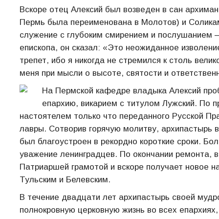
Вскоре отец Алексий был возведен в сан архиман
Пермь была переименована в Молотов) и Соликам
служение с глубоким смирением и послушанием –
епископа, он сказал: «Это неожиданное изволен
трепет, ибо я никогда не стремился к столь вел
меня при мысли о высоте, святости и ответственн
На Пермской кафедре владыка Алексий проб
епархию, викарием с титулом Лужский. По 
настоятелем только что переданного Русской Пр
лавры. Сотворив горячую молитву, архипастырь в
был благоустроен в рекордно короткие сроки. Бо
уважение ленинградцев. По окончании ремонта, в
Патриаршей грамотой и вскоре получает новое на
Тульским и Белевским.
В течение двадцати лет архипастырь своей мудр
полнокровную церковную жизнь во всех епархиях