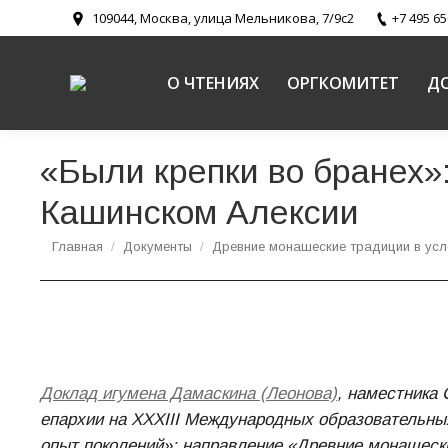
109044, Москва, улица Мельникова, 7/9с2
+7 495 65
О ЧТЕНИЯХ
ОРГКОМИТЕТ
Д
«Были крепки во бранех»
Кашинском Алексии
Вы здесь:
Главная
Документы
Древние монашеские традиции в усл
Доклад игумена Дамаскина (Леонова)
, наместника 
епархии на XXXIII Международных образовательны
опыт поколений»; направление «Древние монашески