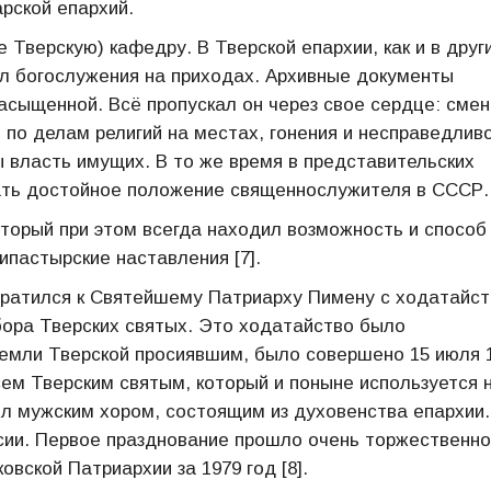
арской епархий.
е Тверскую) кафедру. В Тверской епархии, как и в друг
л богослужения на приходах. Архивные документы
асыщенной. Всё пропускал он через свое сердце: сме
по делам религий на местах, гонения и несправедлив
власть имущих. В то же время в представительских
ать достойное положение священнослужителя в СССР.
оторый при этом всегда находил возможность и способ
ипастырские наставления [7].
братился к Святейшему Патриарху Пимену с ходатайс
ора Тверских святых. Это ходатайство было
земли Тверской просиявшим, было совершено 15 июля 
сем Тверским святым, который и поныне используется 
ил мужским хором, состоящим из духовенства епархии.
асии. Первое празднование прошло очень торжественно
вской Патриархии за 1979 год [8].