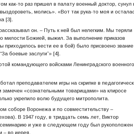
ом как-то раз пришел в палату военный доктор, сунул 
 выздороветь, молись». «Вот так рука-то моя и остала
 [3].
ассказывал он. – Путь к ней был нелегким. Мы теряли
 по милости Божией, выжил. За выполнение приказов
ы приходилось вести ее в бой) было присвоено звание
За боевые заслуги”» [4].
мотой командующего войсками Ленинградского военног
ботал преподавателем игры на скрипке в педагогичес
и замечен «сознательными товарищами» на клиросе
только укрепило волю будущего митрополита.
ом соборе Воронежа и по совместительству –
ова). В 1947 году, в тридцать семь лет, Виктор
 семинарию и уже в следующем году был рукоположен
 – во иерея.