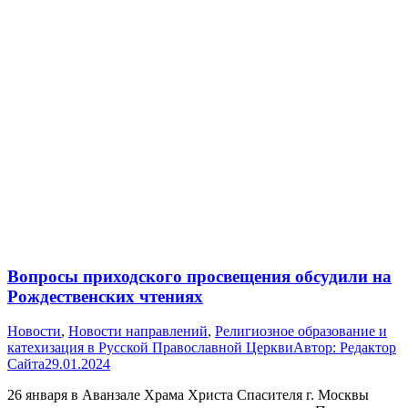
Вопросы приходского просвещения обсудили на
Рождественских чтениях
Новости
,
Новости направлений
,
Религиозное образование и
катехизация в Русской Православной Церкви
Автор:
Редактор
Сайта
29.01.2024
26 января в Аванзале Храма Христа Спасителя г. Москвы