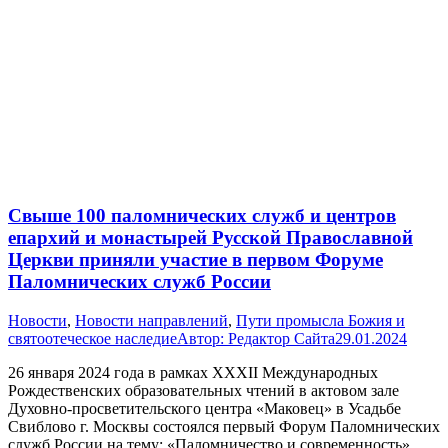
Свыше 100 паломнических служб и центров
епархий и монастырей Русской Православной
Церкви приняли участие в первом Форуме
Паломнических служб России
Новости
,
Новости направлений
,
Пути промысла Божия и
святоотеческое наследие
Автор:
Редактор Сайта
29.01.2024
26 января 2024 года в рамках XXXII Международных
Рождественских образовательных чтений в актовом зале
Духовно-просветительского центра «Маковец» в Усадьбе
Свиблово г. Москвы состоялся первый Форум Паломнических
служб России на тему: «Паломничество и современность»,