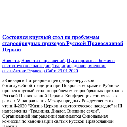
Состоялся круглый стол по проблемам
старообрядных приходов Русской Православной
Церкви
Новости
,
Новости направлений
,
Пути промысла Божия и
святоотеческое наследие
,
Традиции, диалог, внешние
связи
Автор:
Редактор Сайта
29.01.2020
28 января в Патриаршем центре древнерусской
богослужебной традиции при Покровском храме в Рубцове
прошел круглый стол по проблемам старообрядных приходов
Русской Православной Церкви. Конференция состоялась в
рамках V направления Международных Рождественских
чтений-2020 “Жизнь Церкви и святоотеческое наследие” и III
направления “Традиция. Диалог. Внешние связи”.
Организацией направлений занимаются Синодальная
комиссия по канонизации святых Русской Православной
Церкви…