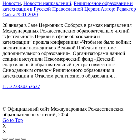
Новости
,
Новости направлений
,
Религиозное образование и
катехизация в Русской Православной Церкви
Автор:
Редактор
Сайта
29.01.2020
28 января в Зале Церковных Соборов в рамках направления
Международных Рождественских образовательных чтений
“Деятельность Церкви в сфере образования и
катехизации” прошла конференция «Чтобы не было войны:
воспитание наследников Великой Победы в системе
дополнительного образования». Организаторами данной
секции выступили Некоммерческий фонд «Детский
епархиальный образовательный центр» совместно с
Синодальным отделом Религиозного образования и
катехизации и Отделом религиозного образования…
1
…
32
33
34
35
36
37
© Официальный сайт Международных Рождественских
образовательных чтений, 2024
Go to Top
X
X