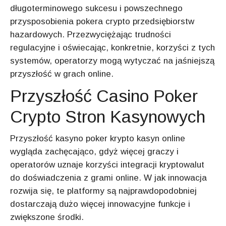
długoterminowego sukcesu i powszechnego
przysposobienia pokera crypto przedsiębiorstw
hazardowych. Przezwyciężając trudności
regulacyjne i oświecając, konkretnie, korzyści z tych
systemów, operatorzy mogą wytyczać na jaśniejszą
przyszłość w grach online.
Przyszłość Casino Poker
Crypto Stron Kasynowych
Przyszłość kasyno poker krypto kasyn online
wygląda zachęcająco, gdyż więcej graczy i
operatorów uznaje korzyści integracji kryptowalut
do doświadczenia z grami online. W jak innowacja
rozwija się, te platformy są najprawdopodobniej
dostarczają dużo więcej innowacyjne funkcje i
zwiększone środki.