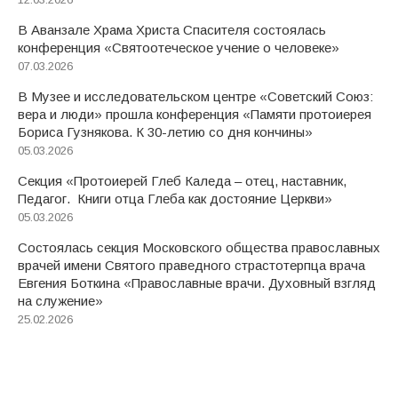
В Аванзале Храма Христа Спасителя состоялась
конференция «Святоотеческое учение о человеке»
07.03.2026
В Музее и исследовательском центре «Советский Союз:
вера и люди» прошла конференция «Памяти протоиерея
Бориса Гузнякова. К 30-летию со дня кончины»
05.03.2026
Секция «Протоиерей Глеб Каледа – отец, наставник,
Педагог. Книги отца Глеба как достояние Церкви»
05.03.2026
Состоялась секция Московского общества православных
врачей имени Святого праведного страстотерпца врача
Евгения Боткина «Православные врачи. Духовный взгляд
на служение»
25.02.2026