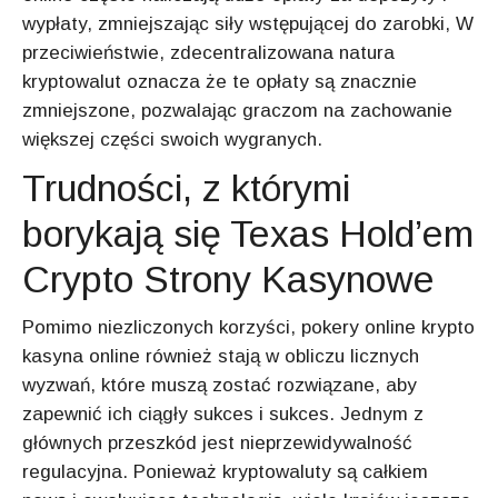
wypłaty, zmniejszając siły wstępującej do zarobki, W
przeciwieństwie, zdecentralizowana natura
kryptowalut oznacza że te opłaty są znacznie
zmniejszone, pozwalając graczom na zachowanie
większej części swoich wygranych.
Trudności, z którymi
borykają się Texas Hold’em
Crypto Strony Kasynowe
Pomimo niezliczonych korzyści, pokery online krypto
kasyna online również stają w obliczu licznych
wyzwań, które muszą zostać rozwiązane, aby
zapewnić ich ciągły sukces i sukces. Jednym z
głównych przeszkód jest nieprzewidywalność
regulacyjna. Ponieważ kryptowaluty są całkiem