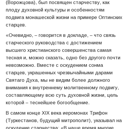
(Ворожцова), был посвящен старчеству, как
плоду духовной культуры и особенностям
подвига монашеской жизни на примере Оптинских
старцев.
«Очевидно, – говорится в докладе, – что связь
старческого руководства с достижением
высшего христианского совершенства самая
тесная и, можно сказать, одно без другого почти
невозможно. Вместе с оскудением сонма
старцев, украшенных чрезвычайными дарами
Святаго Духа, мы не видим более должного
внимания к внутреннему молитвенному подвигу,
составляющему всю суть духовной жизни, цель
которой – теснейшее богообщение.
В самом конце XIX века иеромонах Трифон
(Туркестанов, будущий митрополит), указывал на
оскудение старчества: «В наше время многие