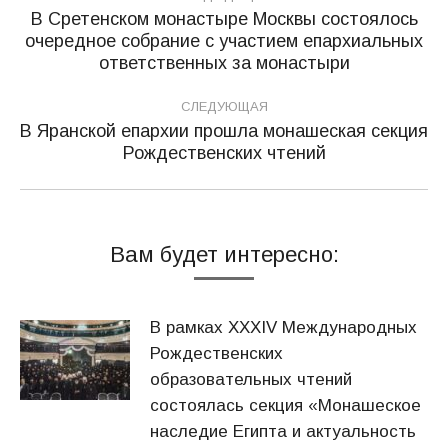
по
В Сретенском монастыре Москвы состоялось
очередное собрание с участием епархиальных
Предыдущая
записям
ответственных за монастыри
запись:
СЛЕДУЮЩАЯ
В Яранской епархии прошла монашеская секция
Следующая
Рождественских чтений
запись:
Вам будет интересно:
В рамках XXXIV Международных
Рождественских
образовательных чтений
состоялась секция «Монашеское
наследие Египта и актуальность