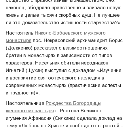
общество с православным монашеством, оно,
наконец, ободряло нравственно и вливало новую
жизнь в целые тысячи скорбных душ. Не лучшее
ли это доказательство истинности старчества?»
Настоятель
Николо-Бабаевского мужского
монастыря
пос. Некрасовский архимандрит Борис
(Долженко) рассказал о взаимоотношениях
братии в монастырях в зависимости от типов
характеров. Насельник обители иеродиакон
Игнатий (Щукин) выступил с докладом «Изучение
и восприятие святоотеческого наследия в
современных монастырях (практические аспекты
и трудности)».
Настоятельница
Рождества Богородицы
женского монастыря
г. Ростова Великого
игумения Афанасия (Силкина) сделала доклад на
тему «Любовь во Христе и свобода от страстей –