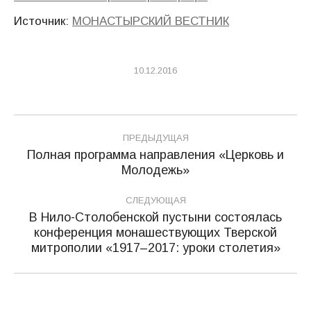
Источник:
МОНАСТЫРСКИЙ ВЕСТНИК
10.12.2016
Навигация
ПРЕДЫДУЩАЯ
по
Полная программа направления «Церковь и
Предыдущая
Молодежь»
записям
запись:
СЛЕДУЮЩАЯ
В Нило-Столобенской пустыни состоялась
конференция монашествующих Тверской
Следующая
митрополии «1917–2017: уроки столетия»
запись: