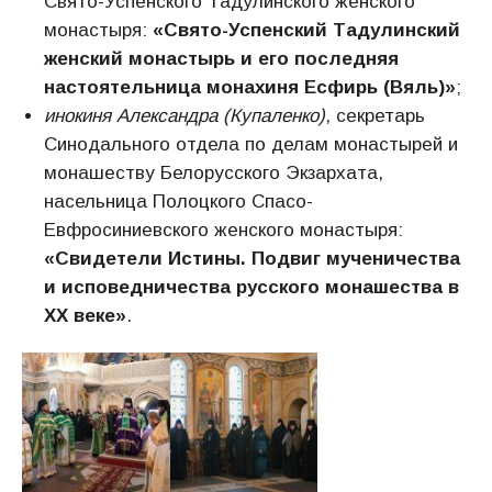
Свято-Успенского Тадулинского женского
монастыря:
«Свято-Успенский Тадулинский
женский монастырь и его последняя
настоятельница монахиня Есфирь (Вяль)»
;
инокиня Александра (Купаленко)
, секретарь
Синодального отдела по делам монастырей и
монашеству Белорусского Экзархата,
насельница Полоцкого Спасо-
Евфросиниевского женского монастыря:
«Свидетели Истины. Подвиг мученичества
и исповедничества русского монашества в
XX веке»
.