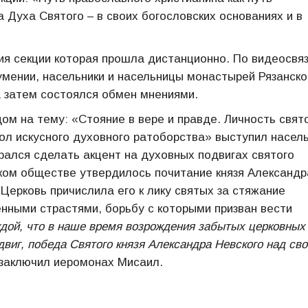
 Духа Святого – в своих богословских основаниях и в
я секции которая прошла дистанционно. По видеосвяз
умении, насельники и насельницы монастырей Рязанско
 затем состоялся обмен мнениями.
ом на тему: «Стояние в вере и правде. Личность свят
вол искусного духовного ратоборства» выступил насел
рался сделать акцент на духовных подвигах святого
ском обществе утвердилось почитание князя Александр
Церковь причислила его к лику святых за стяжание
нными страстями, борьбу с которыми призван вести
ждой, что в наше время возрождения забытых церковных
двиг, победа Святого князя Александра Невского над св
заключил иеромонах Мисаил.