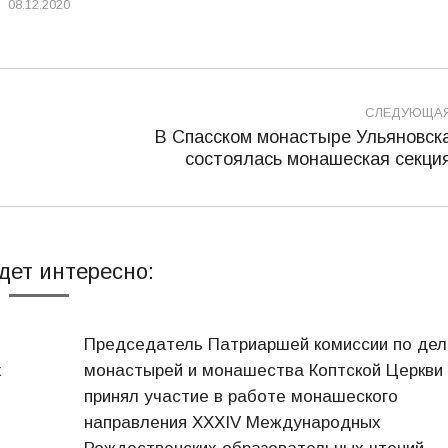
08.12.2020
СЛЕДУЮЩА
В Спасском монастыре Ульяновск
Следующая
состоялась монашеская секци
запись:
дет интересно:
Председатель Патриаршей комиссии по де
х
монастырей и монашества Коптской Церкви
принял участие в работе монашеского
направления XXXIV Международных