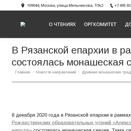
109044, Москва, улица Мельникова, 7/9с2
+7 495 65
О ЧТЕНИЯХ
ОРГКОМИТЕТ
Д
В Рязанской епархии в р
состоялась монашеская 
Вы здесь:
Главная
Новости направлений
Древние монашеские трад
8 декабря 2020 года в Рязанской епархии в рамка
Рождественских образовательных чтений «Алекса
народа»
состоялась монашеская секция. Тема сек