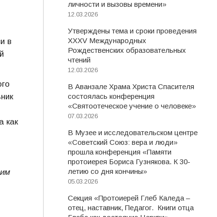
личности и вызовы времени»
12.03.2026
Утверждены тема и сроки проведения
XXXV Международных
и в
Рождественских образовательных
й
чтений
12.03.2026
ого
В Аванзале Храма Христа Спасителя
ьник
состоялась конференция
«Святоотеческое учение о человеке»
07.03.2026
а как
В Музее и исследовательском центре
«Советский Союз: вера и люди»
прошла конференция «Памяти
протоиерея Бориса Гузнякова. К 30-
летию со дня кончины»
оим
05.03.2026
Секция «Протоиерей Глеб Каледа –
отец, наставник, Педагог. Книги отца