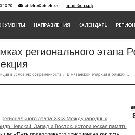
0 10 70
otdelro@otdelro.ru
правобраз.рф
ОКУМЕНТЫ
НАПРАВЛЕНИЯ
КАЛЕНДАРЬ
РЕГИО
амках регионального этапа 
секция
иции в условиях современности
В Рязанской епархии в рамках…
Д
х
регионального этапа XXIХ Международных
ндр Невский: Запад и Восток, историческая память
ции: «Путь православного христианина как путь