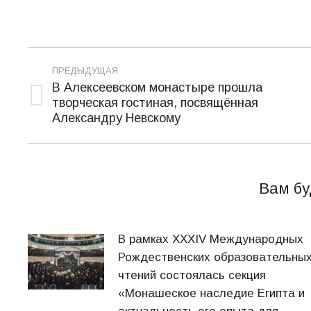
Навигация
ПРЕДЫДУЩАЯ
по
В Алексеевском монастыре прошла
творческая гостиная, посвящённая
Предыдущая
записям
Александру Невскому
запись:
Вам бу
В рамках XXXIV Международных
Рождественских образовательны
чтений состоялась секция
«Монашеское наследие Египта и