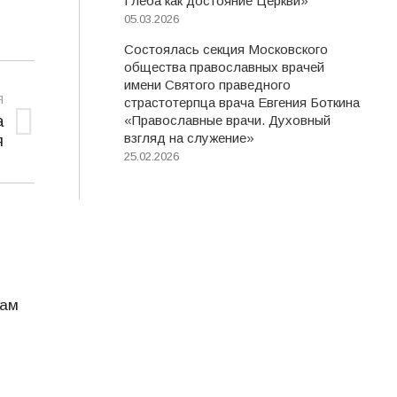
Глеба как достояние Церкви»
05.03.2026
Состоялась секция Московского
общества православных врачей
имени Святого праведного
Я
страстотерпца врача Евгения Боткина
а
«Православные врачи. Духовный
взгляд на служение»
я
25.02.2026
лам