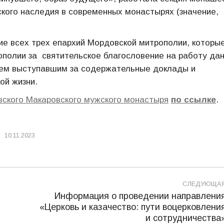
ского наследия в современных монастырях (значение,
е всех трех епархий Мордовской митрополии, которы
полии за святительское благословение на работу дан
всем выступавшим за содержательные доклады и
ой жизни.
вского Макаровского мужского монастыря
по ссылке
.
10.11.2023
СЛЕДУЮЩА
Информация о проведении направлени
«Церковь и казачество: пути воцерковлени
Следующая
и сотрудничества
запись: