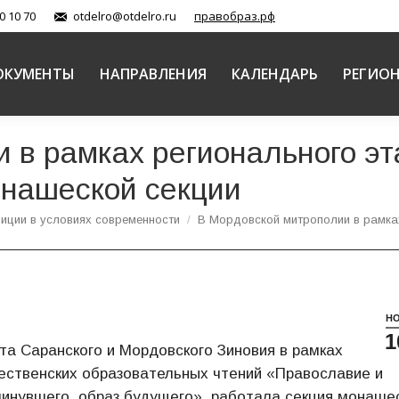
0 10 70
otdelro@otdelro.ru
правобраз.рф
ОКУМЕНТЫ
НАПРАВЛЕНИЯ
КАЛЕНДАРЬ
РЕГИО
 в рамках регионального э
онашеской секции
иции в условиях современности
В Мордовской митрополии в рамк
Н
1
а Саранского и Мордовского Зиновия в рамках
ественских образовательных чтений «Православие и
минувшего, образ будущего», работала секция монаше