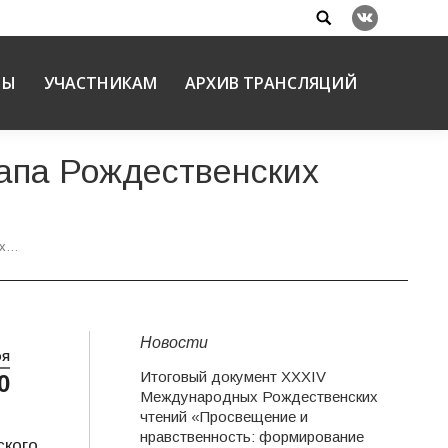
Search:
Вконтакте
НЫ
УЧАСТНИКАМ
АРХИВ ТРАНСЛЯЦИЙ
тапа Рождественских
ах…
Новости
ОЯ
Итоговый документ XXХIV
0
Международных Рождественских
чтений «Просвещение и
нравственность: формирование
ского