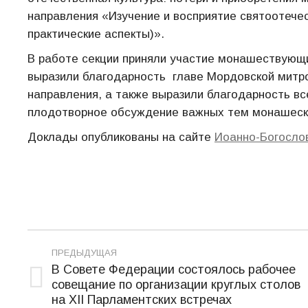
направления «Изучение и восприятие святоотече
практические аспекты)».
В работе секции приняли участие монашествующи
выразили благодарность главе Мордовской митро
направления, а также выразили благодарность 
плодотворное обсуждение важных тем монашеск
Доклады опубликованы на сайте
Иоанно-Богосло
Навигация
ПРЕДЫДУЩАЯ
по
В Совете Федерации состоялось рабочее
совещание по организации круглых столов
Предыдущая
записям
на XII Парламентских встречах
запись: