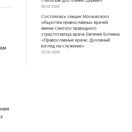
Глеба как достояние Церкви»
05.03.2026
Состоялась секция Московского
общества православных врачей
имени Святого праведного
страстотерпца врача Евгения Боткина
«Православные врачи. Духовный
взгляд на служение»
лам
25.02.2026
ения
ях