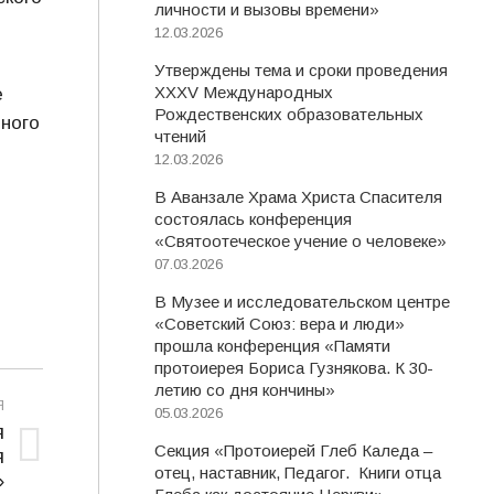
личности и вызовы времени»
12.03.2026
Утверждены тема и сроки проведения
XXXV Международных
е
Рождественских образовательных
ного
чтений
12.03.2026
В Аванзале Храма Христа Спасителя
состоялась конференция
«Святоотеческое учение о человеке»
07.03.2026
В Музее и исследовательском центре
«Советский Союз: вера и люди»
прошла конференция «Памяти
протоиерея Бориса Гузнякова. К 30-
летию со дня кончины»
Я
05.03.2026
я
Секция «Протоиерей Глеб Каледа –
я
отец, наставник, Педагог. Книги отца
»