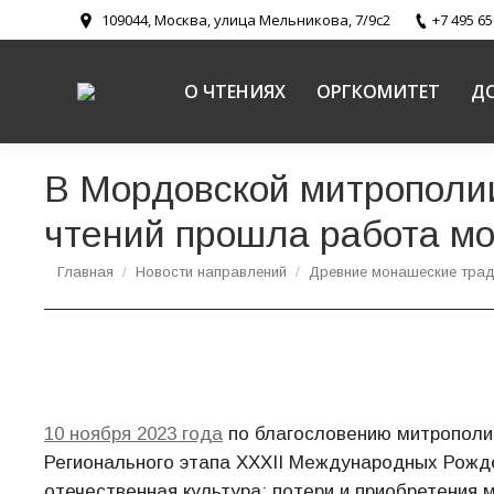
109044, Москва, улица Мельникова, 7/9с2
+7 495 65
О ЧТЕНИЯХ
ОРГКОМИТЕТ
Д
В Мордовской митрополии
чтений прошла работа м
Вы здесь:
Главная
Новости направлений
Древние монашеские трад
10 ноября 2023 года
по благословению митрополит
Регионального этапа XXXII Международных Рожд
отечественная культура: потери и приобретения 