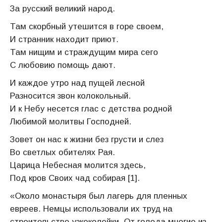
За русский великий народ.
Там скорбный утешится в горе своем,
И странник находит приют.
Там нищим и страждущим мира сего
С любовию помощь дают.
И каждое утро над пущей лесной
Разносится звон колокольный.
И к Небу несется глас с детства родной
Любимой молитвы Господней.
Зовет он нас к жизни без грусти и слез
Во светлых обителях Рая.
Царица Небесная молится здесь,
Под кров Своих чад собирая [1].
«Около монастыря был лагерь для пленных
евреев. Немцы использовали их труд на
строительстве узкоколейки. От голода многие из