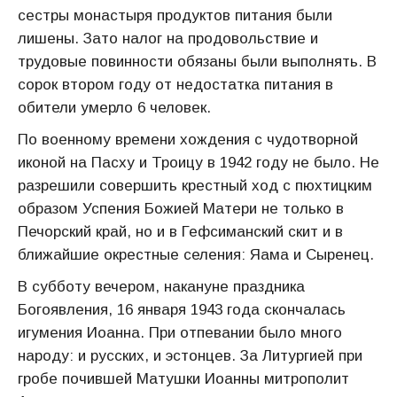
сестры монастыря продуктов питания были
лишены. Зато налог на продовольствие и
трудовые повинности обязаны были выполнять. В
сорок втором году от недостатка питания в
обители умерло 6 человек.
По военному времени хождения с чудотворной
иконой на Пасху и Троицу в 1942 году не было. Не
разрешили совершить крестный ход с пюхтицким
образом Успения Божией Матери не только в
Печорский край, но и в Гефсиманский скит и в
ближайшие окрестные селения: Яама и Сыренец.
В субботу вечером, накануне праздника
Богоявления, 16 января 1943 года скончалась
игумения Иоанна. При отпевании было много
народу: и русских, и эстонцев. За Литургией при
гробе почившей Матушки Иоанны митрополит