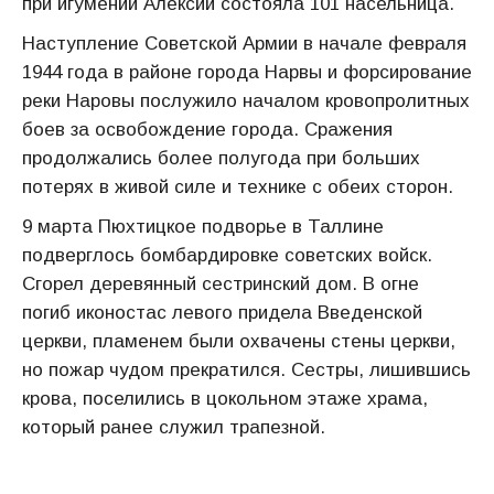
при игумении Алексии состояла 101 насельница.
Наступление Советской Армии в начале февраля
1944 года в районе города Нарвы и форсирование
реки Наровы послужило началом кровопролитных
боев за освобождение города. Сражения
продолжались более полугода при больших
потерях в живой силе и технике с обеих сторон.
9 марта Пюхтицкое подворье в Таллине
подверглось бомбардировке советских войск.
Сгорел деревянный сестринский дом. В огне
погиб иконостас левого придела Введенской
церкви, пламенем были охвачены стены церкви,
но пожар чудом прекратился. Сестры, лишившись
крова, поселились в цокольном этаже храма,
который ранее служил трапезной.