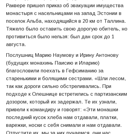
Раквере пришел приказ об эвакуации имущества
монастыря с насельницами на запад Эстонии в
поселок Альба, находящийся в 20 км от Таллина.
Тяжело было оставить свою дорогую обитель, но
противиться было нельзя: был дан срок до 1
августа.
Послушниц Марию Наумову и Ирину Антонову
(будущих монахинь Паисию и Иларию)
благословили поехать в Гефсиманию за
старенькими и болящими сестрами. «Шли лесом,
так как дороги сильно обстреливались. При
подходе к Олешнице встретились с партизанским
дозором, который их задержал. Те их узнали,
привели к командиру и говорят: «Эти монашки
последний кусок хлеба нам отдавали, платки,
варежки, носки с себя снимали и нам отдавали.
Отпустите их, мы за них ручаемся, они нас