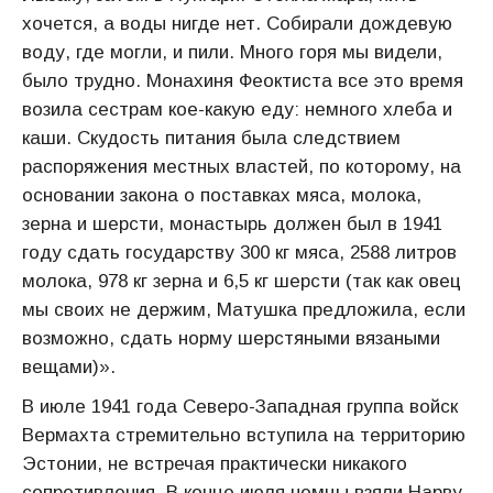
хочется, а воды нигде нет. Собирали дождевую
воду, где могли, и пили. Много горя мы видели,
было трудно. Монахиня Феоктиста все это время
возила сестрам кое-какую еду: немного хлеба и
каши. Скудость питания была следствием
распоряжения местных властей, по которому, на
основании закона о поставках мяса, молока,
зерна и шерсти, монастырь должен был в 1941
году сдать государству 300 кг мяса, 2588 литров
молока, 978 кг зерна и 6,5 кг шерсти (так как овец
мы своих не держим, Матушка предложила, если
возможно, сдать норму шерстяными вязаными
вещами)».
В июле 1941 года Северо-Западная группа войск
Вермахта стремительно вступила на территорию
Эстонии, не встречая практически никакого
сопротивления. В конце июля немцы взяли Нарву