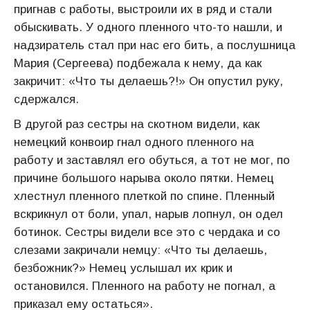
пригнав с работы, выстроили их в ряд и стали
обыскивать. У одного пленного что-то нашли, и
надзиратель стал при нас его бить, а послушница
Мария (Сергеева) подбежала к нему, да как
закричит: «Что ты делаешь?!» Он опустил руку,
сдержался.
В другой раз сестры на скотном видели, как
немецкий конвоир гнал одного пленного на
работу и заставлял его обуться, а тот не мог, по
причине большого нарыва около пятки. Немец
хлестнул пленного плеткой по спине. Пленный
вскрикнул от боли, упал, нарыв лопнул, он одел
ботинок. Сестры видели все это с чердака и со
слезами закричали немцу: «Что ты делаешь,
безбожник?» Немец услышал их крик и
остановился. Пленного на работу не погнал, а
приказал ему остаться».