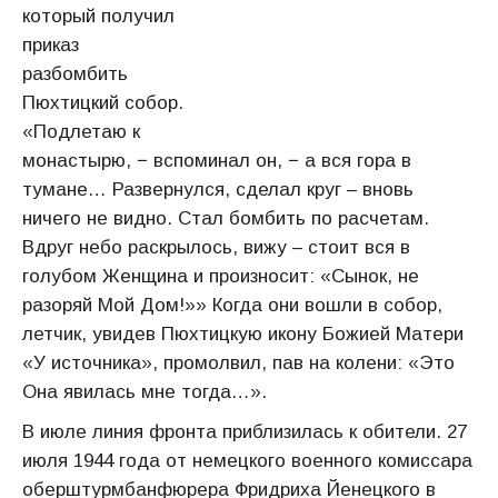
который получил
приказ
разбомбить
Пюхтицкий собор.
«Подлетаю к
монастырю, − вспоминал он, − а вся гора в
тумане… Развернулся, сделал круг – вновь
ничего не видно. Стал бомбить по расчетам.
Вдруг небо раскрылось, вижу – стоит вся в
голубом Женщина и произносит: «Сынок, не
разоряй Мой Дом!»» Когда они вошли в собор,
летчик, увидев Пюхтицкую икону Божией Матери
«У источника», промолвил, пав на колени: «Это
Она явилась мне тогда…».
В июле линия фронта приблизилась к обители. 27
июля 1944 года от немецкого военного комиссара
оберштурмбанфюрера Фридриха Йенецкого в