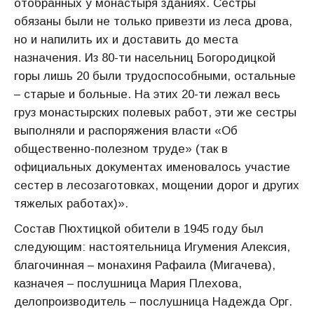
отобранных у монастыря зданиях. Сестры
обязаны были не только привезти из леса дрова,
но и напилить их и доставить до места
назначения. Из 80-ти насельниц Богородицкой
горы лишь 20 были трудоспособными, остальные
– старые и больные. На этих 20-ти лежал весь
груз монастырских полевых работ, эти же сестры
выполняли и распоряжения власти «Об
общественно-полезном труде» (так в
официальных документах именовалось участие
сестер в лесозаготовках, мощении дорог и других
тяжелых работах)».
Состав Пюхтицкой обители в 1945 году был
следующим: настоятельница Игумения Алексия,
благочинная – монахиня Рафаила (Мигачева),
казначея – послушница Мария Плехова,
делопроизводитель – послушница Надежда Орг.