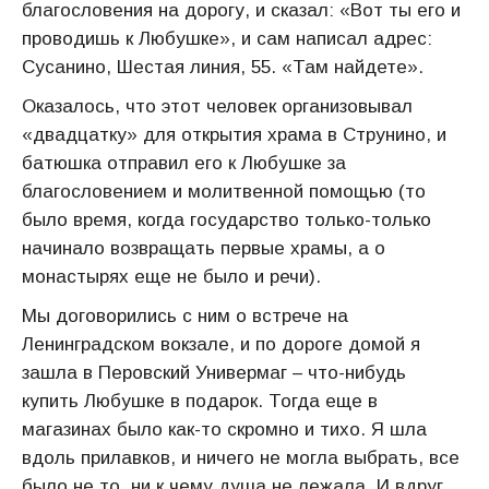
благословения на дорогу, и сказал: «Вот ты его и
проводишь к Любушке», и сам написал адрес:
Сусанино, Шестая линия, 55. «Там найдете».
Оказалось, что этот человек организовывал
«двадцатку» для открытия храма в Струнино, и
батюшка отправил его к Любушке за
благословением и молитвенной помощью (то
было время, когда государство только-только
начинало возвращать первые храмы, а о
монастырях еще не было и речи).
Мы договорились с ним о встрече на
Ленинградском вокзале, и по дороге домой я
зашла в Перовский Универмаг – что-нибудь
купить Любушке в подарок. Тогда еще в
магазинах было как-то скромно и тихо. Я шла
вдоль прилавков, и ничего не могла выбрать, все
было не то, ни к чему душа не лежала. И вдруг