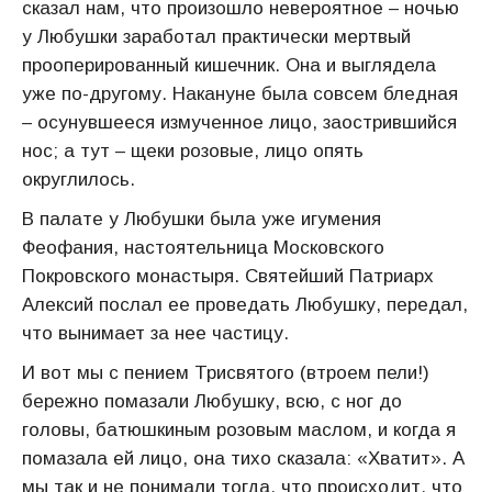
сказал нам, что произошло невероятное – ночью
у Любушки заработал практически мертвый
прооперированный кишечник. Она и выглядела
уже по-другому. Накануне была совсем бледная
– осунувшееся измученное лицо, заострившийся
нос; а тут – щеки розовые, лицо опять
округлилось.
В палате у Любушки была уже игумения
Феофания, настоятельница Московского
Покровского монастыря. Святейший Патриарх
Алексий послал ее проведать Любушку, передал,
что вынимает за нее частицу.
И вот мы с пением Трисвятого (втроем пели!)
бережно помазали Любушку, всю, с ног до
головы, батюшкиным розовым маслом, и когда я
помазала ей лицо, она тихо сказала: «Хватит». А
мы так и не понимали тогда, что происходит, что