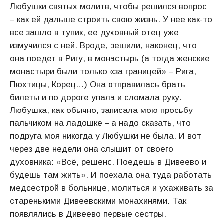
Любушки святых молитв, чтобы решился вопрос
– как ей дальше строить свою жизнь. У нее как-то
все зашло в тупик, ее духовный отец уже
измучился с ней. Вроде, решили, наконец, что
она поедет в Ригу, в монастырь (а тогда женские
монастыри были только «за границей» – Рига,
Пюхтицы, Корец…) Она отправилась брать
билеты и по дороге упала и сломала руку.
Любушка, как обычно, записала мою просьбу
пальчиком на ладошке – а надо сказать, что
подруга моя никогда у Любушки не была. И вот
через две недели она слышит от своего
духовника: «Всё, решено. Поедешь в Дивеево и
будешь там жить». И поехала она туда работать
медсестрой в больнице, молиться и ухаживать за
старенькими Дивеевскими монахинями. Так
появлялись в Дивеево первые сестры.