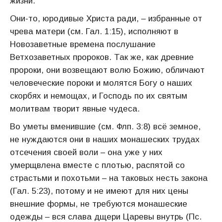
жизни.
Они-то, юродивые Христа ради, – избранные от
чрева матери (см. Гал. 1:15), исполняют в
Новозаветные времена послушание
Ветхозаветных пророков. Так же, как древние
пророки, они возвещают волю Божию, обличают
человеческие пороки и молятся Богу о наших
скорбях и немощах, и Господь по их святым
молитвам творит явные чудеса.
Во уметы вменившие (см. Флп. 3:8) всё земное,
не нуждаются они в наших монашеских трудах
отсечения своей воли – она уже у них
умерщвлена вместе с плотью, распятой со
страстьми и похотьми – на таковых несть закона
(Гал. 5:23), потому и не имеют для них цены
внешние формы, не требуются монашеские
одежды – вся слава дщери Царевы внутрь (Пс.