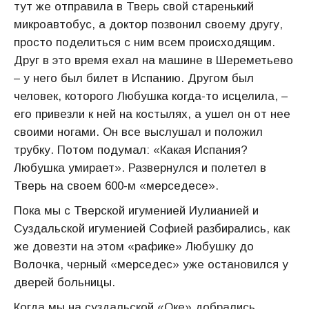
тут же отправила в Тверь свой старенький
микроавтобус, а доктор позвонил своему другу,
просто поделиться с ним всем происходящим.
Друг в это время ехал на машине в Шереметьево
– у него был билет в Испанию. Другом был
человек, которого Любушка когда-то исцелила, –
его привезли к ней на костылях, а ушел он от нее
своими ногами. Он все выслушал и положил
трубку. Потом подумал: «Какая Испания?
Любушка умирает». Развернулся и полетел в
Тверь на своем 600-м «мерседесе».
Пока мы с Тверской игуменией Иулианией и
Суздальской игуменией Софией разбирались, как
же довезти на этом «рафике» Любушку до
Волочка, черный «мерседес» уже остановился у
дверей больницы.
Когда мы на суздальской «Оке» добрались,