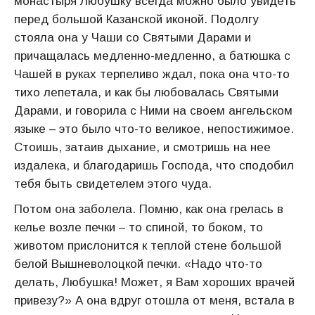
монастыря Любушку всегда можно было увидеть
перед большой Казанской иконой. Подолгу
стояла она у Чаши со Святыми Дарами и
причащалась медленно-медленно, а батюшка с
Чашей в руках терпеливо ждал, пока она что-то
тихо лепетала, и как бы любовалась Святыми
Дарами, и говорила с Ними на своем ангельском
языке – это было что-то великое, непостижимое.
Стоишь, затаив дыхание, и смотришь на нее
издалека, и благодаришь Господа, что сподобил
тебя быть свидетелем этого чуда.
Потом она заболела. Помню, как она грелась в
келье возле печки – то спиной, то боком, то
животом прислонится к теплой стене большой
белой Вышневолоцкой печки. «Надо что-то
делать, Любушка! Может, я Вам хороших врачей
привезу?» А она вдруг отошла от меня, встала в