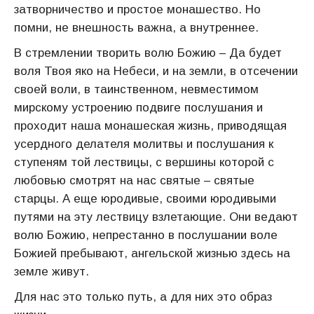
затворничество и простое монашество. Но
помни, не внешность важна, а внутреннее.
В стремлении творить волю Божию – Да будет
воля Твоя яко на Небеси, и на земли, в отсечении
своей воли, в таинственном, невместимом
мирскому устроению подвиге послушания и
проходит наша монашеская жизнь, приводящая
усердного делателя молитвы и послушания к
ступеням той лествицы, с вершины которой с
любовью смотрят на нас святые – святые
старцы. А еще юродивые, своими юродивыми
путями на эту лествицу взлетающие. Они ведают
волю Божию, непрестанно в послушании воле
Божией пребывают, ангельской жизнью здесь на
земле живут.
Для нас это только путь, а для них это образ