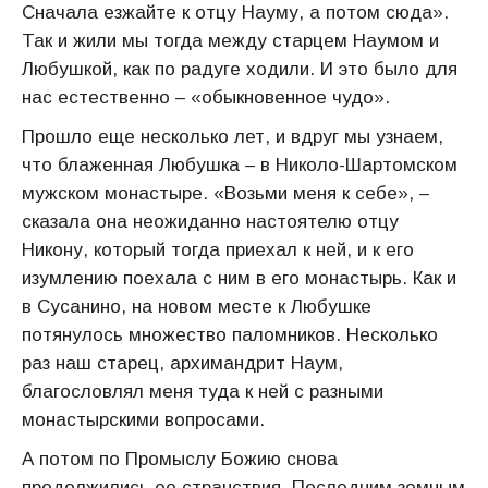
Сначала езжайте к отцу Науму, а потом сюда».
Так и жили мы тогда между старцем Наумом и
Любушкой, как по радуге ходили. И это было для
нас естественно – «обыкновенное чудо».
Прошло еще несколько лет, и вдруг мы узнаем,
что блаженная Любушка – в Николо-Шартомском
мужском монастыре. «Возьми меня к себе», –
сказала она неожиданно настоятелю отцу
Никону, который тогда приехал к ней, и к его
изумлению поехала с ним в его монастырь. Как и
в Сусанино, на новом месте к Любушке
потянулось множество паломников. Несколько
раз наш старец, архимандрит Наум,
благословлял меня туда к ней с разными
монастырскими вопросами.
А потом по Промыслу Божию снова
продолжились ее странствия. Последним земным