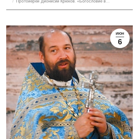
Протоиерей Дионисий Крюков. «Богословие в…
ИЮН
6