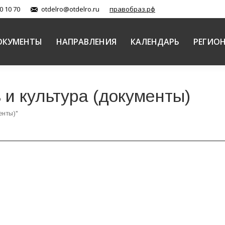
0 10 70
otdelro@otdelro.ru
правобраз.рф
ОКУМЕНТЫ
НАПРАВЛЕНИЯ
КАЛЕНДАРЬ
РЕГИО
 и культура (документы)
енты)"
овь и культура (документы)
Автор:
Патриарший Совет по культуре
авления «Церковь и культура» XXXIV Международных Р
ый музей как хранитель культурного наследия». Среди