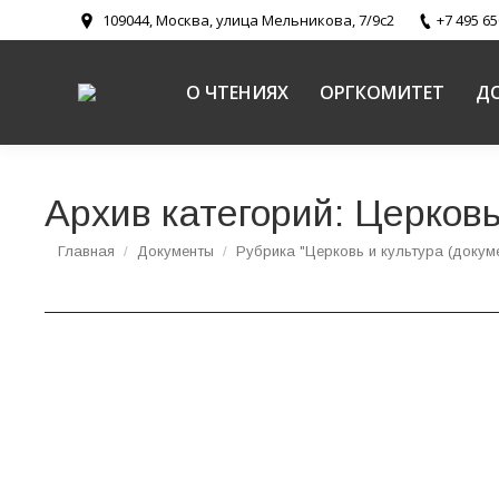
109044, Москва, улица Мельникова, 7/9с2
+7 495 65
О ЧТЕНИЯХ
ОРГКОМИТЕТ
Д
Архив категорий:
Церковь
Вы здесь:
Главная
Документы
Рубрика "Церковь и культура (докум
О создании музейных экспозиций
Документы
,
Новости направлений
,
Церковь и культура
,
Церк
28 января 2026 года в Москве в рамках напр
состоялся круглый стол «Современный церковн