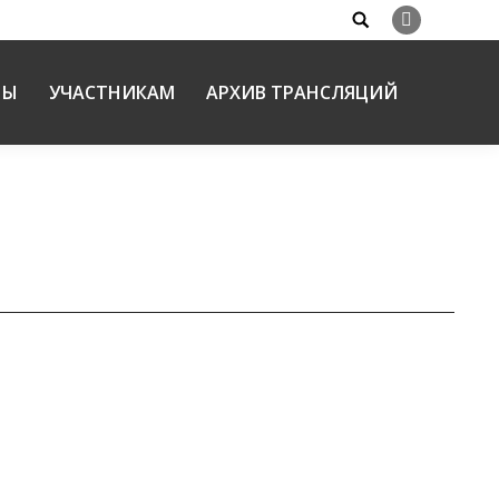
Search:
Вконтакте
НЫ
УЧАСТНИКАМ
АРХИВ ТРАНСЛЯЦИЙ
21.04.2026
ождественских образовательных Чтений
 его участников, выступивших с докладами и