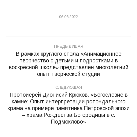
06.06.2022
Навигация
ПРЕДЫДУЩАЯ
по
В рамках круглого стола «Анимационное
творчество с детьми и подростками в
записям
Предыдущая
воскресной школе» представлен многолетний
запись:
опыт творческой студии
СЛЕДУЮЩАЯ
Протоиерей Дионисий Крюков. «Богословие в
камне: Опыт интерпретации ротондального
храма на примере памятника Петровской эпохи
Следующая
– храма Рождества Богородицы в с.
запись:
Подмоклово»