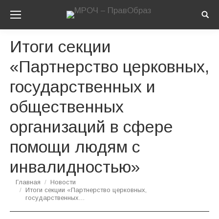
Sear
Итоги секции
«Партнерство церковных,
государственных и
общественных
организаций в сфере
помощи людям с
инвалидностью»
Вы здесь:
Главная
Новости
Итоги секции «Партнерство церковных,
государственных…