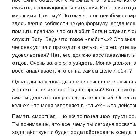
сказать, провокационная ситуация. Кто-то из отц
мирянами. Почему? Потому что он неизбежно за
здесь важно соблюсти некую формулу. Когда мон
помнить правило, что он любит Бога и служит люд
служит Богу. Ведь что такое «любить»? Это зна
человек устал и приходит в келью. Что его утеша
удовольствия? Нет, его должно восстанавливать 
отцов. Очень важно это увидеть. Монах должен в
восстанавливает, что он на самом деле любит?
Однажды на исповедь ко мне пришла маленькая де
делаете в келье в свободное время? Вот я смотр
самом деле это вопрос очень серьезный. Он заст
келье? Что меня заполняет в келье?» Это действ
Память смертная – не нечто печальное, грустное.
Ты понимаешь, что все, чему ты сегодня посвятил
ходатайствует и будет ходатайствовать всегда п