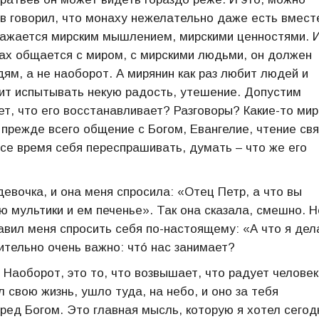
ов говорил, что монаху нежелательно даже есть вмест
ражается мирским мышлением, мирскими ценностями. 
ах общается с миром, с мирскими людьми, он должен
ям, а не наоборот. А мирянин как раз любит людей и
чит испытывать некую радость, утешение. Допустим
ет, что его восстанавливает? Разговоры? Какие-то мир
прежде всего общение с Богом, Евангелие, чтение св
се время себя переспрашивать, думать – что же его
вочка, и она меня спросила: «Отец Петр, а что вы
ю мультики и ем печенье». Так она сказала, смешно. Н
авил меня спросить себя по-настоящему: «А что я дел
ительно очень важно: чтó нас занимает?
 Наоборот, это то, что возвышает, что радует человек
 свою жизнь, ушло туда, на небо, и оно за тебя
ред Богом. Это главная мысль, которую я хотел сегод