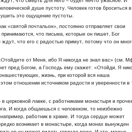
ждут, что смерть для него – будет нечто ужасное. И
еловеческой душе пустоту. Человек готов броситься в
глушить это ощущение пустоты.
как «святой почтальон», постоянно отправляет свои
и принимаются, что письма, которые он пишет, Бог
 ждут, что его с радостью примут, потому что он мног
Отойдите от Меня, ибо Я никогда не знал вас» (см. М
нет пред Богом, а Господь ему скажет: «Отойди, Я ник
монашествующих, жизнь, при которой вся наша
в этом отношении источником радости и уверенности в 
в церковной лавке, с работниками монастыря и проче
ога. И когда общаешься с человеком, то неизбежно
 например, работник в храме. И тогда сердце может
ередко возникает в монастыре, когда монах вынужден
братьев он может видеть гораздо реже. И это, можно