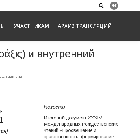
Search:
Вконтакте
НЫ
УЧАСТНИКАМ
АРХИВ ТРАНСЛЯЦИЙ
άξις) и внутренний
» – внешние…
Новости
ЕК
Итоговый документ XXХIV
1
Международных Рождественских
чтений «Просвещение и
ия)
нравственность: формирование