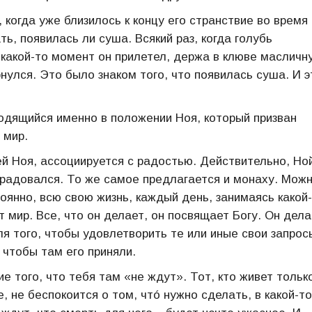
 когда уже близилось к концу его странствие во время
ть, появилась ли суша. Всякий раз, когда голубь
в какой-то момент он прилетел, держа в клюве масличн
рнулся. Это было знаком того, что появилась суша. И э
ходящийся именно в положении Ноя, который призван
 мир.
й Ноя, ассоциируется с радостью. Действительно, Но
брадовался. То же самое предлагается и монаху. Мож
тоянно, всю свою жизнь, каждый день, занимаясь какой
т мир. Все, что он делает, он посвящает Богу. Он дела
ля того, чтобы удовлетворить те или иные свои запрос
 чтобы там его приняли.
 того, что тебя там «не ждут». Тот, кто живет тольк
, не беспокоится о том, чтó нужно сделать, в какой-то