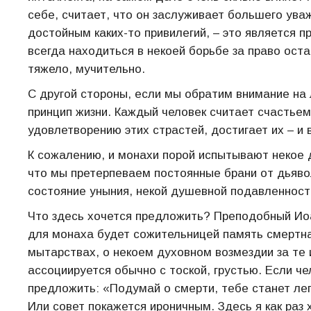
себе, считает, что он заслуживает большего уваж
достойным каких-то привилегий, – это является 
всегда находиться в некоей борьбе за право ост
тяжело, мучительно.
С другой стороны, если мы обратим внимание на л
принцип жизни. Каждый человек считает счастьем 
удовлетворению этих страстей, достигает их – и
К сожалению, и монахи порой испытывают некое 
что мы претерпеваем постоянные брани от дьяво
состояние уныния, некой душевной подавленност
Что здесь хочется предложить? Преподобный Иоан
для монаха будет сожительницей память смертна
мытарствах, о некоем духовном возмездии за те 
ассоциируется обычно с тоской, грустью. Если че
предложить: «Подумай о смерти, тебе станет легч
Или совет покажется ироничным. Здесь я как раз 