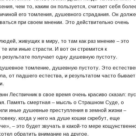
ения, чем то, каким он пользуется, считает себя боле
причиной его томления, душевного страдания. Он долж
аваться при своем мнении. Это действительно очень
юдей, живущих в миру, то там как раз мнение – это
те или иные страсти. И вот он стремится к
 в результате получает одну душевную пустоту.
душевное томление, душевную пустоту. Это естестве
ла, от падшего естества, и результатом часто бывает
и.
н Лествичник в свое время очень красиво сказал: пу
я. Память смертная – мысль о Страшном Суде, о
или иные душевные преступления в земной жизни –
ловеку, когда у него на душе кошки скребут, еще
е», – это будет звучать в какой-то мере кощунственн
хотел обратить внимание на другое.