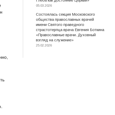
Глеба как достояние Церкви»
е
05.03.2026
ен
Состоялась секция Московского
общества православных врачей
имени Святого праведного
страстотерпца врача Евгения Боткина
«Православные врачи. Духовный
взгляд на служение»
25.02.2026
нно,
сть
о.