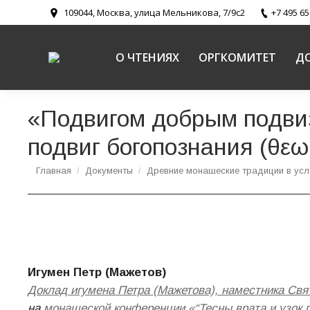
109044, Москва, улица Мельникова, 7/9с2
+7 495 65
О ЧТЕНИЯХ
ОРГКОМИТЕТ
Д
«Подвигом добрым подвиз
подвиг богопознания (θεω
Вы здесь:
Главная
Документы
Древние монашеские традиции в усл
Игумен Петр (Мажетов)
Доклад игумена Петра (Мажетова), наместника Свя
на
монашеской конференции «“Тесны врата и узок п