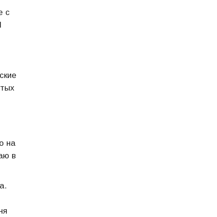
е с
И
ские
ятых
о на
аю в
а.
ня