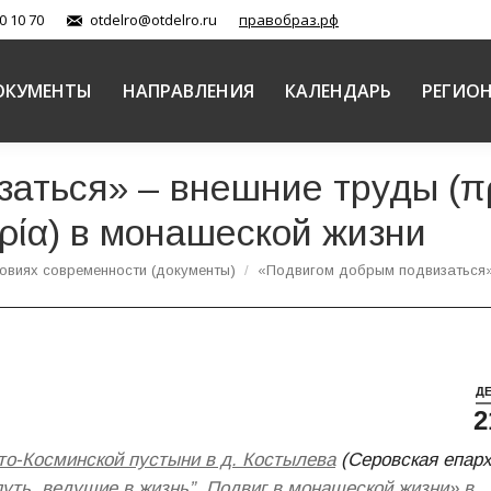
0 10 70
otdelro@otdelro.ru
правобраз.рф
ОКУМЕНТЫ
НАПРАВЛЕНИЯ
КАЛЕНДАРЬ
РЕГИО
аться» – внешние труды (πρ
ρία) в монашеской жизни
овиях современности (документы)
«Подвигом добрым подвизаться
Д
2
то-Косминской пустыни в д. Костылева
(Серовская епарх
уть, ведущие в жизнь”. Подвиг в монашеской жизни» в