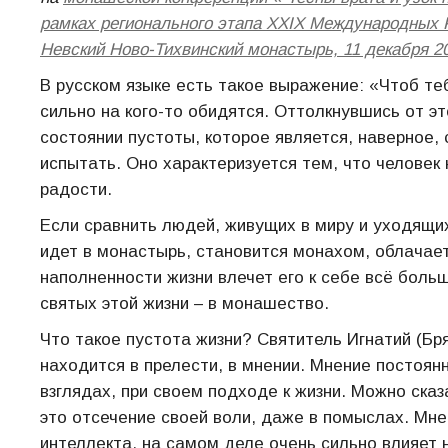
рамках регионального этапа XXIX Международных 
Невский Ново-Тихвинский монастырь, 11 декабря 20
В русском языке есть такое выражение: «Чтоб те
сильно на кого-то обидятся. Оттолкнувшись от эт
состоянии пустоты, которое является, наверное
испытать. Оно характеризуется тем, что человек 
радости.
Если сравнить людей, живущих в миру и уходящих
идет в монастырь, становится монахом, облача
наполненности жизни влечет его к себе всё больш
святых этой жизни – в монашество.
Что такое пустота жизни? Святитель Игнатий (Бр
находится в прелести, в мнении. Мнение постоян
взглядах, при своем подходе к жизни. Можно сказ
это отсечение своей воли, даже в помыслах. Мне
интеллекта, на самом деле очень сильно влияет 