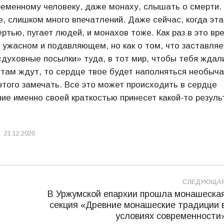
ременному человеку, даже монаху, слышать о смерти.
, слишком много впечатлений. Даже сейчас, когда эта
ертью, пугает людей, и монахов тоже. Как раз в это вр
о ужасном и подавляющем, но как о том, что заставляе
«духовные посылки» туда, в тот мир, чтобы тебя ждал
 там ждут, то сердце твое будет наполняться необыч
 этого замечать. Все это может происходить в сердце
ие именно своей краткостью принесет какой-то резуль
21.12.2020
СЛЕДУЮЩА
В Уржумской епархии прошла монашеска
секция «Древние монашеские традиции 
Следующая
условиях современности
запись: