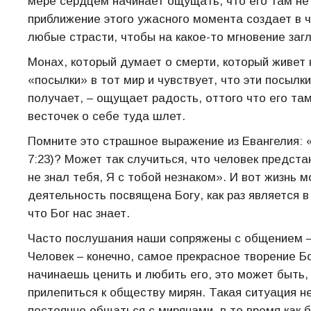
мере сердцем начинает ощущать, что его там не 
приближение этого ужасного момента создает в ч
любые страсти, чтобы на какое-то мгновение за
Монах, который думает о смерти, который живет 
«посылки» в тот мир и чувствует, что эти посылк
получает, – ощущает радость, оттого что его там
весточек о себе туда шлет.
Помните это страшное выражение из Евангелия: «
7:23)? Может так случиться, что человек предста
не знал тебя, Я с тобой незнаком». И вот жизнь 
деятельность посвящена Богу, как раз является 
что Бог нас знает.
Часто послушания наши сопряжены с общением – 
Человек – конечно, самое прекрасное творение Б
начинаешь ценить и любить его, это может быть,
прилепиться к обществу мирян. Такая ситуация н
постоянно общаться с мирянами, в то время как 