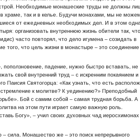
строй. Необходимые монашеские труды не должны ли
в храме, так и в келье. Будучи монахами, мы не може
вшиеся от ежедневных необходимых дел. И в этом одна
тыря: организовать внутреннюю жизнь обители так, чт
дис) часто повторял, что дело игумена – созидать в
е того, что цель жизни в монастыре – это соединение
, поползновение, падение, нужно быстро вставать, не
жать свой внутренний труд – с искренним покаянием и
го Паисия Святогорца: «Как узнать, что есть располо
 стремление к молитве? К уединению?» Преподобный
орьбе». Бой с самим собой – самая трудная борьба. А
олитва на этом пути играет самую важную роль.
ставь Богу», – учил своих духовных чад иеросхимонах
то – сила. Монашество же – это поиск непрерывного