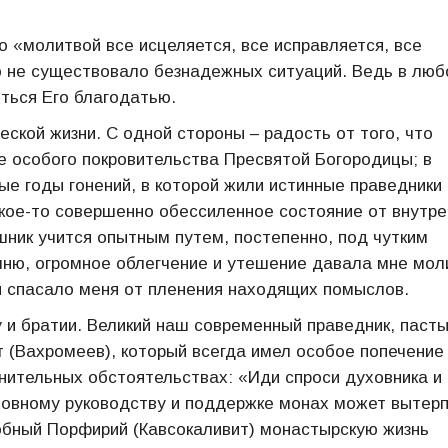
 «молитвой все исцеляется, все исправляется, все
го не существовало безнадежных ситуаций. Ведь в люб
ться Его благодатью.
кой жизни. С одной стороны – радость от того, что
те особого покровительства Пресвятой Богородицы; в
ые годы гонений, в которой жили истинные праведники 
акое-то совершенно обессиленное состояние от внутре
шник учится опытным путем, постепенно, под чутким
омню, огромное облегчение и утешение давала мне мол
я спасало меня от пленения находящих помыслов.
 и братии. Великий наш современный праведник, пасты
 (Вахромеев), который всегда имел особое попечение
днительных обстоятельствах: «Иди спроси духовника и
уховному руководству и поддержке монах может вытер
обный Порфирий (Кавсокаливит) монастырскую жизнь