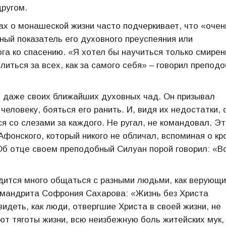
ругом.
х о монашеской жизни часто подчеркивает, что «очен
жный показатель его духовного преуспеяния или
га ко спасению. «Я хотел бы научиться только смирен
литься за всех, как за самого себя» – говорил препод
 даже своих ближайших духовных чад. Он призывал
человеку, бояться его ранить. И, видя их недостатки, 
ся со слезами за каждого. Не ругал, не командовал. Э
фонского, который никого не обличал, вспоминая о кр
Об отце своем преподобный Силуан порой говорил: «В
одится много общаться с разными людьми, как верующи
имандрита Софрония Сахарова: «Жизнь без Христа
видеть, как люди, отвергшие Христа в своей жизни, не
т тяготы жизни, всю неизбежную боль житейских мук,