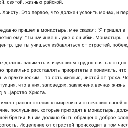
й, святой, жизнью райской.
Христу. Это первое, что должен усвоить монах, и пер
едавно пришел в монастырь, мне сказал: “Я пришел в
ветил ему: “Ты начинаешь уже с ошибки. Монастырь – 
центр, где ты учишься избавляться от страстей, побе
 не должны заниматься изучением трудов святых отцов.
о правильно расставлять приоритеты и понимать, что
 а практическим – то есть жизнью, чистой от греха. Ч
уиция, что в них, заповедях, заключена вечная жизнь.
д в Царство Христа.
 имеет расположения к смирению и отсечению своей в
ичие, послушники, которые приходят в монастырь, дол
шей братии. К ним должно быть обращено доброе сло
рогость. Исцеление от страстей происходит в том числ