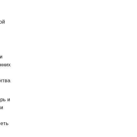
ой
и
нних
итва
рь и
 и
петь