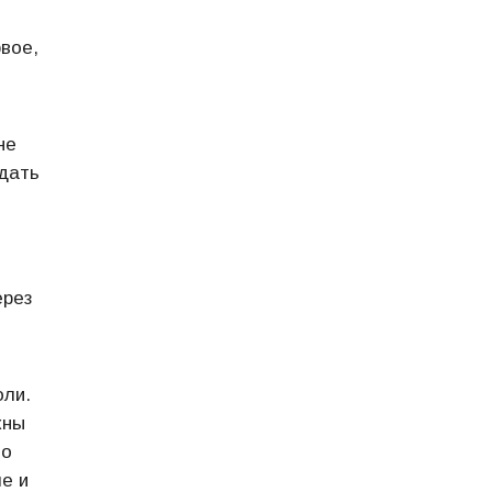
вое,
не
ждать
ерез
оли.
жны
во
е и