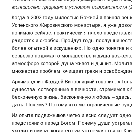
монашеские традиции в условиях современности (2
Когда в 2002 году милостью Божией я принял реш
Успенского Жировичского монастыря, я уже доволь
понимаю сейчас, практически я плохо представля
радостях и скорбях. Пройдут годы послушничест
более опытной в искушениях. Но одно понятие и 
серьезно подумал о монашестве и душа возжелал
атмосфере которой душа живет и дышит. Молитва
множество проблем, очищает грехи и освобождае
Архимандрит Фаддей Витовницкий говорил: «Толь
существа, сотворенные в вечности, стремимся к 
бесконечную жизнь, бесконечную любовь – здесь, 
дать. Почему? Потому что мы ограниченные суще
Из опыта подвижников четко и ясно следует одн
предстоянию перед Богом. Почему души устремля
уходит из мира, когда его ум устремляется ко Хр