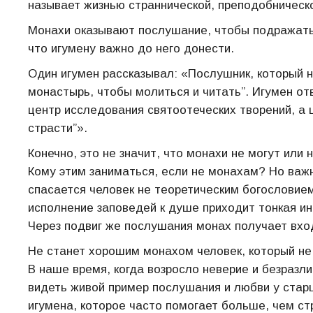
называет жизнью страннической, преподобническо
Монахи оказывают послушание, чтобы подражать 
что игумену важно до него донести.
Один игумен рассказывал: «Послушник, который н
монастырь, чтобы молиться и читать”. Игумен от
центр исследования святоотеческих творений, а 
страсти”».
Конечно, это не значит, что монахи не могут или
Кому этим заниматься, если не монахам? Но важн
спасается человек не теоретическим богословием,
исполнение заповедей к душе приходит тонкая инт
Через подвиг же послушания монах получает вхо
Не станет хорошим монахом человек, который не
В наше время, когда возросло неверие и безразл
видеть живой пример послушания и любви у стар
игумена, которое часто помогает больше, чем ст