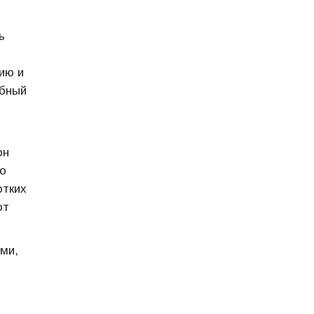
ь
ию и
обный
он
то
отких
от
ми,