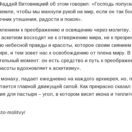
Фаддей Витовницкий об этом говорил: «Господь попуск
 земле, чтобы мы махнули рукой на мир, если он так бо
очник утешения, радости и покоя».
млением к преображению и освящению через молитву.
аскетизм восходит не к отвержению мира, не к презре
нию небесной правды и красоты, которое своим сиянием
ре, и тем зовет нас к освобождению от плена миру. В
тельный момент: он есть средство и путь к преображ
расоты вдохновляет к аскетизму».
 монаху, падает ежедневно на каждого архиерея, но, 
ается главной движущей силой. Как прекрасно сказал
 для пастыря – угол, в котором висит икона и теплит
to-molitvy/