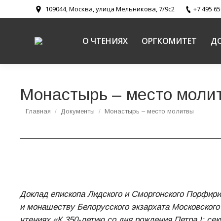
109044, Москва, улица Мельникова, 7/9с2
+7 495 65
О ЧТЕНИЯХ
ОРГКОМИТЕТ
Д
Монастырь – место моли
Вы здесь:
Главная
Документы
Монастырь – место молитвы
Доклад епископа Лидского и Сморгонского Порфир
и монашеству Белорусского экзархата Московског
чтениях «К 350-летию со дня рождения Петра I: се