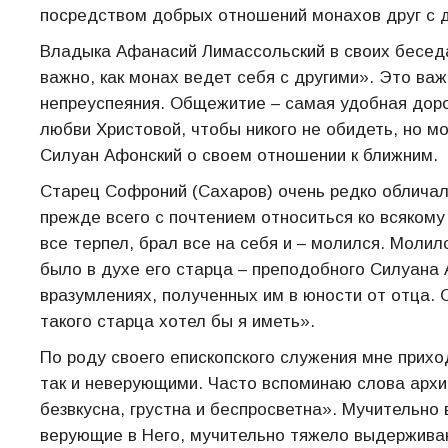
посредством добрых отношений монахов друг с д
Владыка Афанасий Лимассольский в своих беседа
важно, как монах ведет себя с другими». Это ва
непреуспеяния. Общежитие – самая удобная доро
любви Христовой, чтобы никого не обидеть, но мо
Силуан Афонский о своем отношении к ближним.
Старец Софроний (Сахаров) очень редко обличал
прежде всего с почтением относиться ко всякому 
все терпел, брал все на себя и – молился. Молил
было в духе его старца – преподобного Силуана А
вразумлениях, полученных им в юности от отца. 
такого старца хотел бы я иметь».
По роду своего епископского служения мне прих
так и неверующими. Часто вспоминаю слова арх
безвкусна, грустна и беспросветна». Мучительно 
верующие в Него, мучительно тяжело выдерживаю