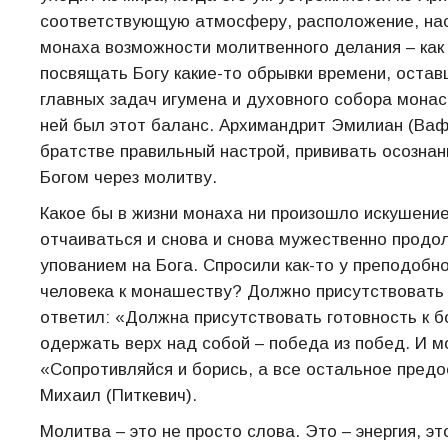
соответствующую атмосферу, расположение, на
монаха возможности молитвенного делания – как 
посвящать Богу какие-то обрывки времени, оста
главных задач игумена и духовного собора монас
ней был этот баланс. Архимандрит Эмилиан (Вафи
братстве правильный настрой, прививать осознани
Богом через молитву.
Какое бы в жизни монаха ни произошло искушение
отчаиваться и снова и снова мужественно продол
упованием на Бога. Спросили как-то у преподобно
человека к монашеству? Должно присутствовать
ответил: «Должна присутствовать готовность к б
одержать верх над собой – победа из побед. И м
«Сопротивляйся и борись, а все остальное предо
Михаил (Питкевич).
Молитва – это не просто слова. Это – энергия, э