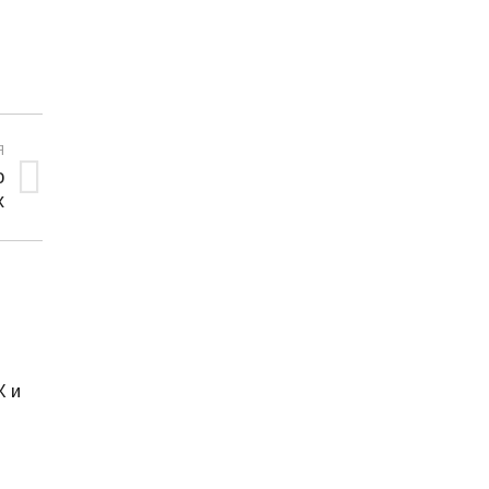
Я
о
х
К и