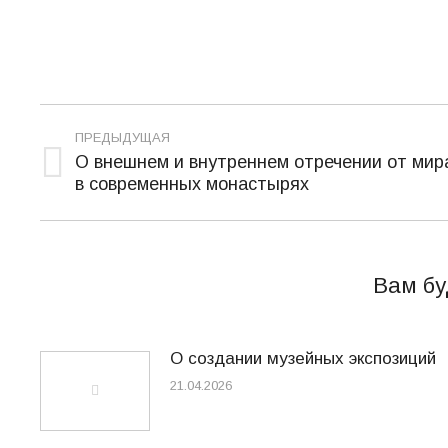
Навигация
ПРЕДЫДУЩАЯ
по
О внешнем и внутреннем отречении от мир
Предыдущая
в современных монастырях
записям
запись:
Вам бу
О создании музейных экспозиций
21.04.2026