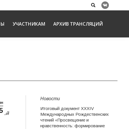
Search:
Вконтакте
НЫ
УЧАСТНИКАМ
АРХИВ ТРАНСЛЯЦИЙ
Новости
ЮН
Итоговый документ XXХIV
5
ырей
Международных Рождественских
чтений «Просвещение и
нравственность: формирование