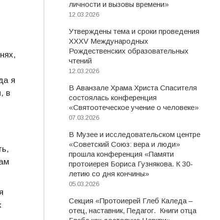
личности и вызовы времени»
12.03.2026
Утверждены тема и сроки проведения
XXXV Международных
Рождественских образовательных
нях,
чтений
12.03.2026
да я
В Аванзале Храма Христа Спасителя
, в
состоялась конференция
«Святоотеческое учение о человеке»
07.03.2026
В Музее и исследовательском центре
«Советский Союз: вера и люди»
ть,
прошла конференция «Памяти
нам
протоиерея Бориса Гузнякова. К 30-
летию со дня кончины»
05.03.2026
я
Секция «Протоиерей Глеб Каледа –
к
отец, наставник, Педагог. Книги отца