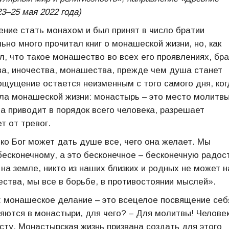
3–25 мая 2022 года)
ение стать монахом и был принят в число братии
но много прочитал книг о монашеской жизни, но, как
л, что такое монашество во всех его проявлениях, бра
ва, иночества, монашества, прежде чем душа станет
ощущение остается неизменным с того самого дня, ког
а монашеской жизни: монастырь – это место молитвы
 приводит в порядок всего человека, разрешает
т от тревог.
ко Бог может дать душе все, чего она желает. Мы
бесконечному, а это бесконечное – бесконечную радос
на земле, никто из наших близких и родных не может 
ства, мы все в борьбе, в противостоянии мыслей».
о: монашеское делание – это всецелое посвящение себ
ются в монастыри, для чего? – Для молитвы! Челове
исту. Монастырская жизнь призвана создать для этого