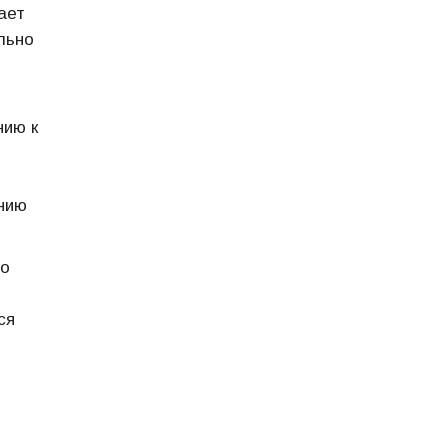
ает
льно
нию к
ению
по
ся