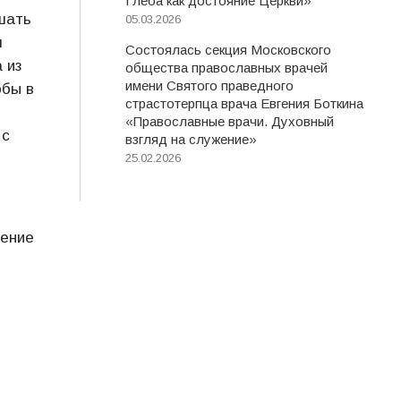
Глеба как достояние Церкви»
шать
05.03.2026
м
Состоялась секция Московского
 из
общества православных врачей
имени Святого праведного
обы в
страстотерпца врача Евгения Боткина
«Православные врачи. Духовный
 с
взгляд на служение»
25.02.2026
жение