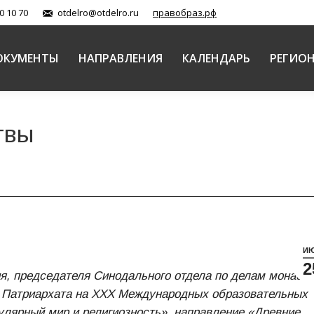
0 10 70
otdelro@otdelro.ru
правобраз.рф
ОКУМЕНТЫ
НАПРАВЛЕНИЯ
КАЛЕНДАРЬ
РЕГИО
твы
И
2
ия, председателя Синодального отдела по делам монаст
о Патриархата на XXX Международных образовательных
кулярный мир и религиозность», направление «Древние