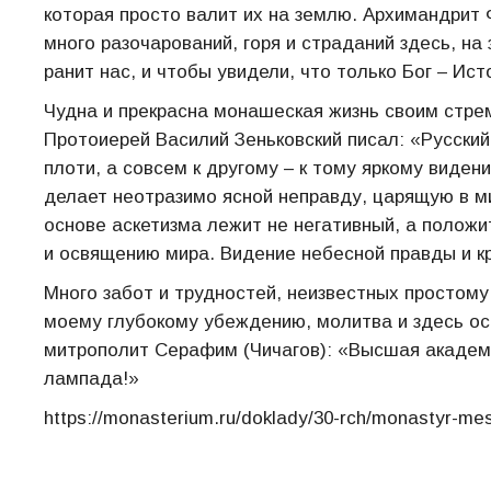
которая просто валит их на землю. Архимандрит 
много разочарований, горя и страданий здесь, на
ранит нас, и чтобы увидели, что только Бог – Ист
Чудна и прекрасна монашеская жизнь своим стре
Протоиерей Василий Зеньковский писал: «Русский 
плоти, а совсем к другому – к тому яркому виде
делает неотразимо ясной неправду, царящую в ми
основе аскетизма лежит не негативный, а положи
и освящению мира. Видение небесной правды и к
Много забот и трудностей, неизвестных простому
моему глубокому убеждению, молитва и здесь ост
митрополит Серафим (Чичагов): «Высшая академия
лампада!»
https://monasterium.ru/doklady/30-rch/monastyr-mes