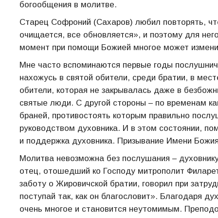
богообщения в молитве.
Старец Софроний (Сахаров) любил повторять, что
очищается, все обновляется», и поэтому для не
момент при помощи Божией многое может измени
Мне часто вспоминаются первые годы послушничес
нахожусь в святой обители, среди братии, в мес
обители, которая не закрывалась даже в безбожн
святые люди. С другой стороны – по временам к
браней, противостоять которым правильно послу
руководством духовника. И в этом состоянии, п
и поддержка духовника. Призывание Имени Божи
Молитва невозможна без послушания – духовнику
отец, отошедший ко Господу митрополит Филарет
заботу о Жировичской братии, говорил при затру
поступай так, как он благословит». Благодаря д
очень многое и становится неутомимым. Препод