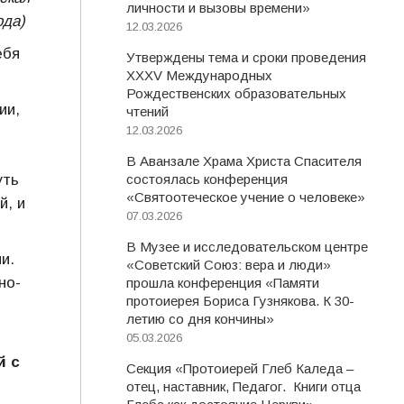
личности и вызовы времени»
ода)
12.03.2026
ебя
Утверждены тема и сроки проведения
XXXV Международных
Рождественских образовательных
ии,
чтений
12.03.2026
В Аванзале Храма Христа Спасителя
уть
состоялась конференция
«Святоотеческое учение о человеке»
й, и
07.03.2026
В Музее и исследовательском центре
и.
«Советский Союз: вера и люди»
но-
прошла конференция «Памяти
протоиерея Бориса Гузнякова. К 30-
летию со дня кончины»
05.03.2026
й с
Секция «Протоиерей Глеб Каледа –
отец, наставник, Педагог. Книги отца