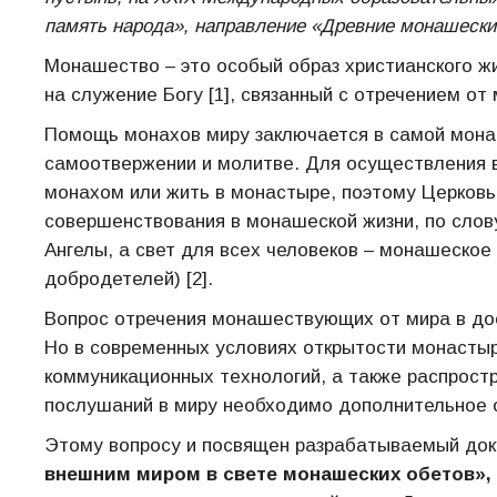
память народа», направление «Древние монашеские
Монашество – это особый образ христианского ж
на служение Богу [1], связанный с отречением о
Помощь монахов миру заключается в самой монаш
самоотвержении и молитве. Для осуществления в
монахом или жить в монастыре, поэтому Церков
совершенствования в монашеской жизни, по слов
Ангелы, а свет для всех человеков – монашеское
добродетелей) [2].
Вопрос отречения монашествующих от мира в до
Но в современных условиях открытости монастыр
коммуникационных технологий, а также распрост
послушаний в миру необходимо дополнительное о
Этому вопросу и посвящен разрабатываемый до
внешним миром в свете монашеских обетов»,