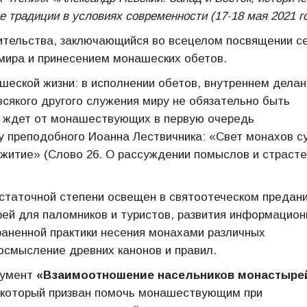
 традиции в условиях современности (17˗18 мая 2021 г
ительства, заключающийся во всецелом посвящении с
т мира и принесением монашеских обетов.
еской жизни: в исполнении обетов, внутреннем делан
сякого другого служения миру не обязательно быть
ь ждет от монашествующих в первую очередь
у преподобного Иоанна Лествичника: «Свет монахов с
 житие» (Слово 26. О рассуждении помыслов и страсте
статочной степени освещен в святоотеческом предани
ей для паломников и туристов, развития информацион
раненной практики несения монахами различных
смысление древних канонов и правил.
кумент
«Взаимоотношение насельников монастыре
который призван помочь монашествующим при