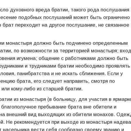
сло духовного вреда братии, такого рода послушания
Несение подобных послушаний может быть ограничено
 брат переходит на другое послушание, не связанное 
ами монастыря должно быть подчинено определенным
атии, по возможности за территорией монастыря; вход
овения игумена; общение с работниками должно быть
рудниками и трудниками братии необходимо проявлять
ловия, панибратства и не искать сближения. Если у
тенцию брата, его следует направить, смотря по
или кому-либо из старшей братии.
тии из монастыря (в больницу, для участия в ярмарке
а благополучное пребывание брата вне обители и
на внешний вид выходящих из обители монахов. Одеж
ой. Не рекомендуется при выходе из монастыря надев
насельника вести себя сообразно своему званию и