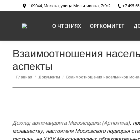
109044, Москва, улица Мельникова, 7/9с2
+7 495 65
О ЧТЕНИЯХ
ОРГКОМИТЕТ
Д
Взаимоотношения насель
аспекты
Вы здесь:
Главная
Документы
Взаимоотношения насельников мона
Доклад архимандрита Мелхиседека (Артюхина)
, п
монашеству, настоятеля Московского подворья ст
пустынь, на XXIX Международных образовательных 