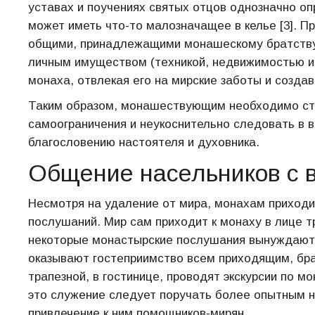
уставах и поучениях святых отцов однозначно оп
может иметь что-то малозначащее в келье [3]. П
общими, принадлежащими монашескому братству.
личным имуществом (техникой, недвижимостью и 
монаха, отвлекая его на мирские заботы и созда
Таким образом, монашествующим необходимо ст
самоограничения и неукоснительно следовать в 
благословению настоятеля и духовника.
Общение насельников с 
Несмотря на удаление от мира, монахам приходи
послушаний. Мир сам приходит к монаху в лице т
некоторые монастырские послушания вынуждают 
оказывают гостеприимство всем приходящим, бра
трапезной, в гостинице, проводят экскурсии по м
это служение следует поручать более опытным н
привлечение к ним помощников-мирян.