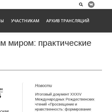
Search:
Вконтакте
НЫ
УЧАСТНИКАМ
АРХИВ ТРАНСЛЯЦИЙ
м миром: практические
Новости
ЮН
Итоговый документ XXХIV
5
Международных Рождественских
чтений «Просвещение и
нравственность: формирование
ская