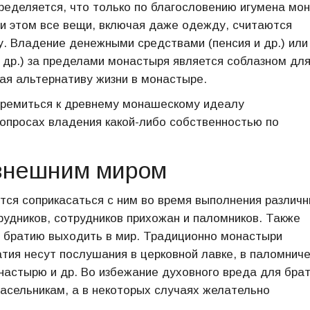
ределяется, что только по благословению игумена мо
ри этом все вещи, включая даже одежду, считаются
 Владение денежными средствами (пенсия и др.) или
др.) за пределами монастыря является соблазном дл
вая альтернативу жизни в монастыре.
ремиться к древнему монашескому идеалу
вопросах владения какой-либо собственностью по
внешним миром
тся соприкасаться с ним во время выполнения различ
рудников, сотрудников прихожан и паломников. Также
братию выходить в мир. Традиционно монастыри
тия несут послушания в церковной лавке, в паломнич
онастырю и др. Во избежание духовного вреда для брат
асельникам, а в некоторых случаях желательно