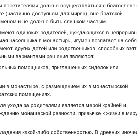
и посетителями должно осуществляться с благослове
е (частично доступном для мирян), вне братской
уменом и не должно быть слишком частым.
и имеют одиноких родителей, нуждающихся в непрерыв
мая насельника в монастырь, игумен возлагает на себя
имеют других детей или родственников, способных взят
льными вариантами решения являются:
ольных помощников, приглашенных сиделок или
ми в монастыре, с размещением их в монастырской
ратских помещениях.
я ухода за родителями является мерой крайней и
ждению монашеской ревности, привычке к жизни в миру
ладения какой-либо собственностью. В древних иноче