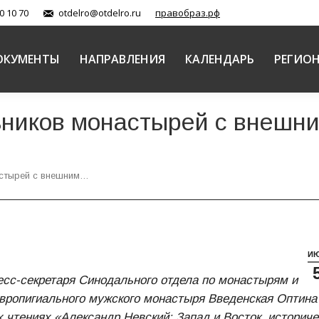
0 10 70
otdelro@otdelro.ru
правобраз.рф
ОКУМЕНТЫ
НАПРАВЛЕНИЯ
КАЛЕНДАРЬ
РЕГИО
ников монастырей с внешни
стырей с внешним…
И
ресс-секретаря Синодального отдела по монастырям и
авропигиального мужского монастыря Введенская Оптина
чтениях «Александр Невский: Запад и Восток, историче