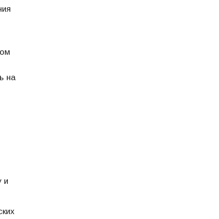
ния
ном
ь на
 и
ских