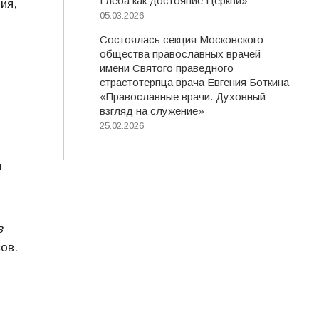
Глеба как достояние Церкви»
ия,
05.03.2026
Состоялась секция Московского
общества православных врачей
имени Святого праведного
страстотерпца врача Евгения Боткина
«Православные врачи. Духовный
взгляд на служение»
25.02.2026
ы
в
ов.