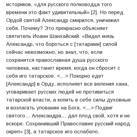
историков, «для русского полководца того
времени это факт удивительный» [2]. Но перед
Ордой святой Александр смирился, уничижил
себя. Почему? Это прекрасно объясняет
святитель Иоанн Шанхайский: «Видел князь
Александр, что бороться с [татарами] силой
сейчас невозможно, но знал, что, если
сохранится православная душа русского
человека, настанет время, когда он сбросит с
себя иго татарское. <…> Покорно едет
[Александр] в Орду, исполняет все веления хана,
уговаривает русских людей не противиться
татарской власти, а копить в себе силы духовные
и возлагать упование на Бога. <…> Подвиг
святого… Александра… дал плод свой, хотя и не
вскоре. Сохранивший Православие русский народ
окреп» [3], а татарское иго ослабело.