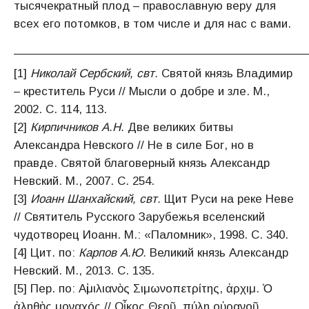
тысячекратный плод – православную веру для
всех его потомков, в том числе и для нас с вами.
__________________________________________
[1]
Николай Сербский, свт.
Святой князь Владимир
– креститель Руси // Мысли о добре и зле. М.,
2002. С. 114, 113.
[2]
Кирпичников А.Н.
Две великих битвы
Александра Невского // Не в силе Бог, но в
правде. Святой благоверный князь Александр
Невский. М., 2007. С. 254.
[3]
Иоанн Шанхайский, свт.
Щит Руси на реке Неве
// Святитель Русского Зарубежья вселенский
чудотворец Иоанн. М.: «Паломник», 1998. С. 340.
[4] Цит. по:
Карпов А.Ю.
Великий князь Александр
Невский. М., 2013. С. 135.
[5] Пер. по: Αἰμιλιανὸς Σιμωνοπετρίτης, ἀρχιμ. Ὁ
ἀληθὴς μοναχóς // Οἶκος Θεοῦ, πύλη οὐρανοῦ.