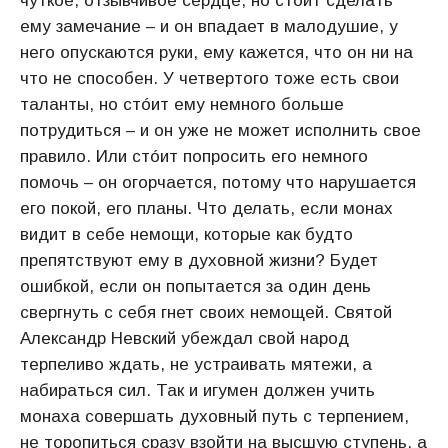
чуткое, отзывчивое сердце, но стóит сделать
ему замечание – и он впадает в малодушие, у
него опускаются руки, ему кажется, что он ни на
что не способен. У четвертого тоже есть свои
таланты, но стóит ему немного больше
потрудиться – и он уже не может исполнить свое
правило. Или стóит попросить его немного
помочь – он огорчается, потому что нарушается
его покой, его планы. Что делать, если монах
видит в себе немощи, которые как будто
препятствуют ему в духовной жизни? Будет
ошибкой, если он попытается за один день
свергнуть с себя гнет своих немощей. Святой
Александр Невский убеждал свой народ
терпеливо ждать, не устраивать мятежи, а
набираться сил. Так и игумен должен учить
монаха совершать духовный путь с терпением,
не торопиться сразу взойти на высшую ступень, а