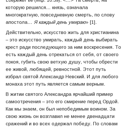
сбережет ее
(Мф. 10:39). <…> Та смерть, на
которую решился… князь, означала
многократную, повседневную смерть, по слову
апостола…
Я каждый день умираю
» [1].
Действительно, искусство жить для христианина
– это искусство умирать, каждый день выбирать
крест ради последующего за ним воскресения. То
есть каждый день отрекаться от себя, от своего
покоя, губить свою ветхую душу, чтобы обрести
ее живой, любящей, ревностной. Этот путь
избрал святой Александр Невский. И для любого
монаха этот путь является самым верным.
В житии святого Александра ярчайший пример
самоотречения – это его смирение перед Ордой.
Как мы знаем, он был непобедимым воином. За
свою жизнь он возглавил не менее двенадцати
сражений и во всех одержал победу. По словам