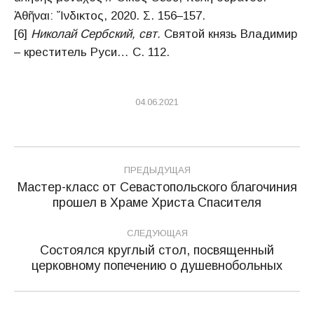
Ἀθῆναι: Ἴνδικτος, 2020. Σ. 156–157.
[6]
Николай Сербский, свт.
Святой князь Владимир
– креститель Руси… С. 112.
04.06.2021
Навигация
ПРЕДЫДУЩАЯ
по
Мастер-класс от Севастопольского благочиния
Предыдущая
прошел в Храме Христа Спасителя
записям
запись:
СЛЕДУЮЩАЯ
Состоялся круглый стол, посвященный
Следующая
церковному попечению о душевнобольных
запись: