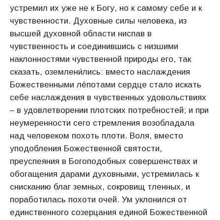
устремил их уже не к Богу, но к самому себе и к
чувственности. Духовные силы человека, из
высшей духовной области ниспав в
чувственность и соединившись с низшими
наклонностями чувственной природы его, так
сказать, оземлени́лись: вместо наслаждения
Божественными ле́потами сердце стало искать
себе наслаждения в чувственных удовольствиях
– в удовлетворении плотских потребностей; и при
неумеренности сего стремления возобладала
над человеком похоть плоти. Воля, вместо
уподобления Божественной святости,
преуспеяния в Богоподобных совершенствах и
обогащения дарами духовными, устремилась к
снисканию благ земных, сокровищ тленных, и
поработилась похоти очей. Ум уклонился от
единственного созерцания единой Божественной