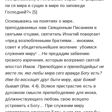
ли ся мира и сущих в мире по заповеди
Господней?» [5]
Основываясь на понятиях о мире,
преподаваемых нам Священным Писанием и
святыми отцами, святитель Игнатий повергает
«пред возлюбленными братиями… иноками,
совет и убедительнейшее моление: убоимся
служения миру! …Не предадим забвению
грозного изречения, которым возгремел святой
апостол Иаков:
Прелюбодеи и прелюбодейцы! не
весте ли, яко любы мира сего вражда Богу есть?
Иже бо восхощет друг быти миру, враг Божий
бывает
(Иак. 4:4). Всякое пристрастие есть в
духовном смысле прелюбодеяние для инока,
до́лженствующего любовь свою всецело
устремить к Богу… При служении миру