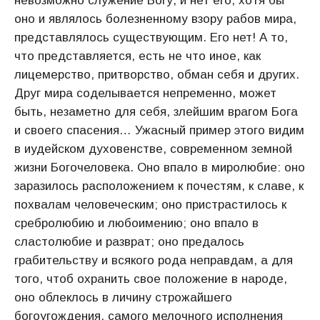
невозможно служение Богу, и нет его, хотя бы
оно и являлось болезненному взору рабов мира,
представлялось существующим. Его нет! А то,
что представляется, есть не что иное, как
лицемерство, притворство, обман себя и других.
Друг мира соделывается непременно, может
быть, незаметно для себя, злейшим врагом Бога
и своего спасения… Ужасный пример этого видим
в иудейском духовенстве, современном земной
жизни Богочеловека. Оно впало в миролюбие: оно
заразилось расположением к почестям, к славе, к
похвалам человеческим; оно пристрастилось к
сребролюбию и любоимению; оно впало в
сластолюбие и разврат; оно предалось
грабительству и всякого рода неправдам, а для
того, чтоб охранить свое положение в народе,
оно облеклось в личину строжайшего
богоугождения, самого мелочного исполнения