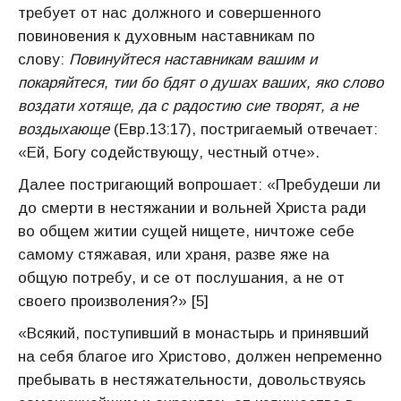
требует от нас должного и совершенного
повиновения к духовным наставникам по
слову:
Повинуйтеся наставникам вашим и
покаряйтеся, тии бо бдят о душах ваших, яко слово
воздати хотяще, да с радостию сие творят, а не
воздыхающе
(Евр.13:17), постригаемый отвечает:
«Ей, Богу содействующу, честный отче».
Далее постригающий вопрошает: «Пребудеши ли
до смерти в нестяжании и вольней Христа ради
во общем житии сущей нищете, ничтоже себе
самому стяжавая, или храня, разве яже на
общую потребу, и се от послушания, а не от
своего произволения?» [5]
«Всякий, поступивший в монастырь и принявший
на себя благое иго Христово, должен непременно
пребывать в нестяжательности, довольствуясь