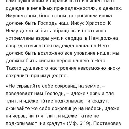
самонужнейшим и охраняясь от излишества в
одежде, в келейных принадлежностях, в деньгах.
Имуществом, богатством, сокровищем инока
должен быть Господь наш, Иисус Христос. К
Нему должны быть обращены и постоянно
устремлены взоры ума и сердца; в Нем должна
сосредоточиваться надежда наша; на Него
должно быть возложено все упование наше: мы
должны быть сильны верою нашею в Него.
Такого душевного настроения невозможно иноку
сохранить при имуществе.
«Не скрывайте себе сокровищ на земле, –
повелевает нам Господь, – идеже червь и тля
тлит, и идеже та́тие подкопывают и крадут:
скрывайте же себе сокровище на небеси, идеже
ни червь, ни тля тлит, и идеже татие не
подкопывают, ни крадут» (Мф. 6:19). Постановив