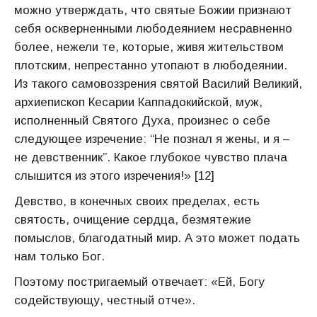
можно утверждать, что святые Божии признают
себя оскверненными любодеянием несравненно
более, нежели те, которые, живя жительством
плотским, непрестанно утопают в любодеянии.
Из такого самовоззрения святой Василий Великий,
архиепископ Кесарии Каппадокийской, муж,
исполненный Святого Духа, произнес о себе
следующее изречение: “Не познал я жены, и я –
не девственник”. Какое глубокое чувство плача
слышится из этого изречения!» [12]
Девство, в конечных своих пределах, есть
святость, очищение сердца, безмятежие
помыслов, благодатный мир. А это может подать
нам только Бог.
Поэтому постригаемый отвечает: «Ей, Богу
содействующу, честный отче».