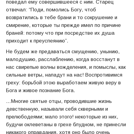
поведал ему совершившееся с ним. Старец
отвечал: “Поди, помолись Богу, чтоб
возвратились в тебе брани и то сокрушение и
смирение, которые ты прежде имел по причине
браней: потому что при посредстве их душа
приходит к преуспеянию”.
Не будем же предаваться смущению, унынию,
малодушию, расслаблению, когда восстанут в
нас свирепые волны вожделения, и помыслы, как
сильные ветры, нападут на нас! Воспротивимся
греху: борьбой этою выработаем живую веру в
Бога и живое познание Бога.
…Многие святые отцы, проводившие жизнь
девственную, называли себя скверными и
прелюбодеями; мало этого! некоторые из них,
будучи оклеветаны в грехе блудном, не принесли
никакого оправдания, хотя оно было очень