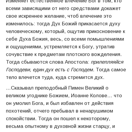
Изменяет естественное влечение Бог в том, кто
всеми зависящими от него средствами докажет
свое искреннее желание, чтоб влечение это
изменилось: тогда Дух Божий прикасается духу
человеческому, который, ощутив прикосновение к
себе Духа Божия, весь, со всеми помышлениями
и ощущениями, устремляется к Богу, утратив
сочувствие к предметам плотского вожделения.
Тогда сбываются слова Апостола:
прилепляяйся
Господеви, един дух есть с Господем
. Тогда самое
тело влечется туда, куда стремится дух.
…Сказывал преподобный Пимен Великий о
великом угоднике Божием, Иоанне Колове… что
он умолил Бога, и был избавлен от действия
похотений, отчего пребывал в ненарушимом
спокойствии. Тогда он пошел к некоторому,
весьма опытному в духовной жизни старцу, и