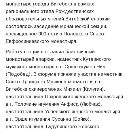
монастыре города Витебска в рамках
регионального этапа Рождественских
образовательных чтений Витебской епархии
состоялось заседание монашеской секции,
посвященное 900-летию Полоцкого Спасо-
Евфросиниевского монастыря.
Работу секции возглавил благочинный
монастырей епархии, наместник Кутеинского
мужского монастыря в г. Орше игумен Нил
(Подобед). В форуме приняли участие наместник
Свято-Троицкого Маркова монастыря в г.
Витебске схииеромонах Михаил (Калугин),
настоятельница Покровского женского монастыря
в г. Толочине игумения Анфиса (Любчак),
настоятельница Успенского женского монастыря
в г. Орше игумения Сусанна (Бойко),
настоятельница Тадулинского женского