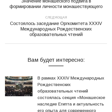
по
Значение монашеского подвига в
Предыдущая
формировании личности монашествующего
записям
запись:
СЛЕДУЮЩАЯ
Состоялось заседание Оргкомитета XXXIV
Международных Рождественских
Следующая
образовательных чтений
запись:
Вам будет интересно:
В рамках XXXIV Международных
Рождественских
образовательных чтений
состоялась секция «Монашеское
наследие Египта и актуальность
его опыта для современного