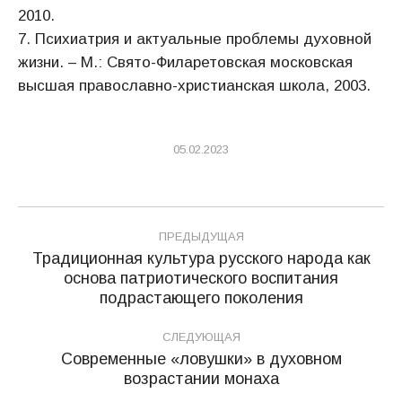
2010.
7. Психиатрия и актуальные проблемы духовной
жизни. – М.: Свято-Филаретовская московская
высшая православно-христианская школа, 2003.
05.02.2023
Навигация
ПРЕДЫДУЩАЯ
по
Традиционная культура русского народа как
основа патриотического воспитания
Предыдущая
записям
подрастающего поколения
запись:
СЛЕДУЮЩАЯ
Современные «ловушки» в духовном
Следующая
возрастании монаха
запись: