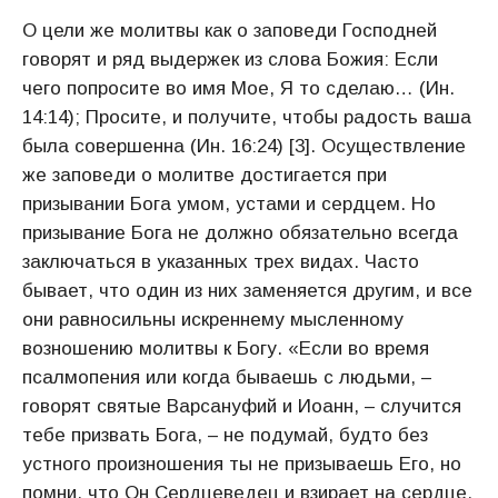
О цели же молитвы как о заповеди Господней
говорят и ряд выдержек из слова Божия: Если
чего попросите во имя Мое, Я то сделаю… (Ин.
14:14); Просите, и получите, чтобы радость ваша
была совершенна (Ин. 16:24) [3]. Осуществление
же заповеди о молитве достигается при
призывании Бога умом, устами и сердцем. Но
призывание Бога не должно обязательно всегда
заключаться в указанных трех видах. Часто
бывает, что один из них заменяется другим, и все
они равносильны искреннему мысленному
возношению молитвы к Богу. «Если во время
псалмопения или когда бываешь с людьми, –
говорят святые Варсануфий и Иоанн, – случится
тебе призвать Бога, – не подумай, будто без
устного произношения ты не призываешь Его, но
помни, что Он Сердцеведец и взирает на сердце,