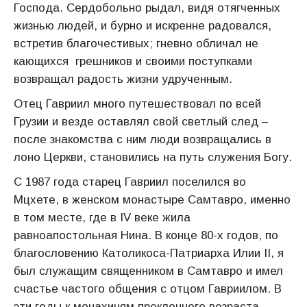
Господа. Сердобольно рыдал, видя отягченных
жизнью людей, и бурно и искренне радовался,
встретив благочестивых; гневно обличал не
кающихся грешников и своими поступками
возвращал радость жизни удрученным.
Отец Гавриил много путешествовал по всей
Грузии и везде оставлял свой светлый след –
после знакомства с ним люди возвращались в
лоно Церкви, становились на путь служения Богу.
С 1987 года старец Гавриил поселился во
Мцхете, в женском монастыре Самтавро, именно
в том месте, где в IV веке жила
равноапостольная Нина. В конце 80-х годов, по
благословению Католикоса-Патриарха Илии II, я
был служащим священником в Самтавро и имел
счастье частого общения с отцом Гавриилом. В
эти годы к монахиням преклонного возраста