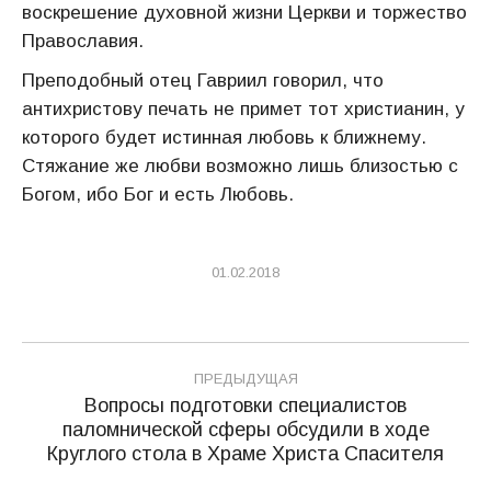
воскрешение духовной жизни Церкви и торжество
Православия.
Преподобный отец Гавриил говорил, что
антихристову печать не примет тот христианин, у
которого будет истинная любовь к ближнему.
Стяжание же любви возможно лишь близостью с
Богом, ибо Бог и есть Любовь.
01.02.2018
Навигация
ПРЕДЫДУЩАЯ
по
Вопросы подготовки специалистов
паломнической сферы обсудили в ходе
Предыдущая
записям
Круглого стола в Храме Христа Спасителя
запись: