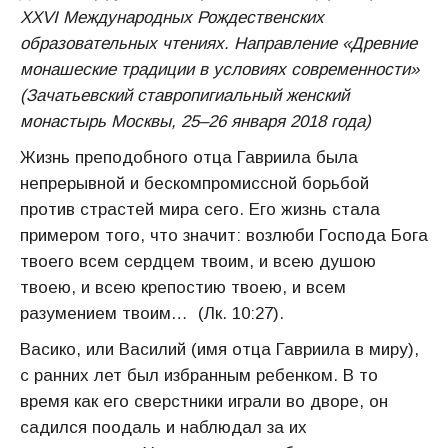
ХХVI Международных Рождественских
образовательных чтениях. Направление «Древние
монашеские традиции в условиях современности»
(Зачатьевский ставропигиальный женский
монастырь Москвы, 25–26 января 2018 года)
Жизнь преподобного отца Гавриила была
непрерывной и бескомпромиссной борьбой
против страстей мира сего. Его жизнь стала
примером того, что значит: возлюби Господа Бога
твоего всем сердцем твоим, и всею душою
твоею, и всею крепостию твоею, и всем
разумением твоим… (Лк. 10:27).
Васико, или Василий (имя отца Гавриила в миру),
с ранних лет был избранным ребенком. В то
время как его сверстники играли во дворе, он
садился поодаль и наблюдал за их