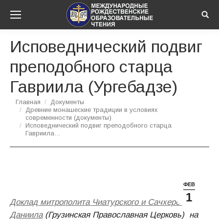
Sear
Исповеднический подвиг
преподобного старца
Гавриила (Ургебадзе)
Вы здесь:
Главная
Документы
Древние монашеские традиции в условиях
современности (документы)
Исповеднический подвиг преподобного старца
Гавриила…
ФЕВ
1
Доклад митрополита Чиатурского и Сачхерского
Даниила
(Грузинская Православная Церковь) на