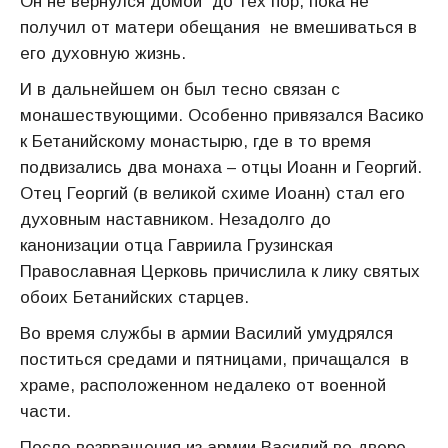
Он не вернулся домой до тех пор, пока не
получил от матери обещания не вмешиваться в
его духовную жизнь.
И в дальнейшем он был тесно связан с
монашествующими. Особенно привязался Васико
к Бетанийскому монастырю, где в то время
подвизались два монаха – отцы Иоанн и Георгий.
Отец Георгий (в великой схиме Иоанн) стал его
духовным наставником. Незадолго до
канонизации отца Гавриила Грузинская
Православная Церковь причислила к лику святых
обоих Бетанийских старцев.
Во время службы в армии Василий умудрялся
поститься средами и пятницами, причащался в
храме, расположенном недалеко от военной
части.
После возвращения из армии Василий во дворе