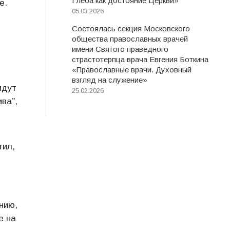
Глеба как достояние Церкви»
е.
05.03.2026
Состоялась секция Московского
общества православных врачей
имени Святого праведного
страстотерпца врача Евгения Боткина
«Православные врачи. Духовный
взгляд на служение»
идут
25.02.2026
ва”,
тил,
нию,
е на