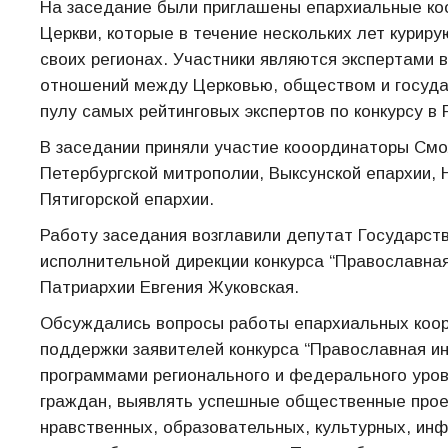
На заседание были приглашены епархиальные ко
Церкви, которые в течение нескольких лет курир
своих регионах. Участники являются экспертами 
отношений между Церковью, обществом и государ
пулу самых рейтинговых экспертов по конкурсу в
В заседании приняли участие кооординаторы Смол
Петербургской митрополии, Выксунской епархии, 
Пятигорской епархии.
Работу заседания возглавили депутат Государст
исполнительной дирекции конкурса “Православна
Патриархии Евгения Жуковская.
Обсуждались вопросы работы епархиальных коорд
поддержки заявителей конкурса “Православная ин
программами регионального и федерального уровн
граждан, выявлять успешные общественные проек
нравственных, образовательных, культурных, ин