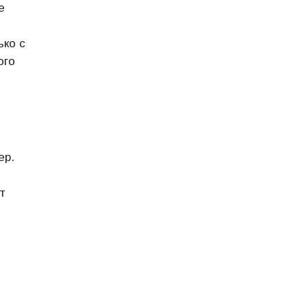
е
ько с
ого
ер.
т