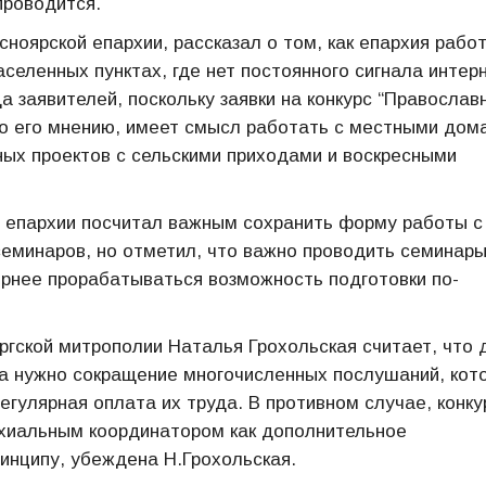
проводится.
ноярской епархии, рассказал о том, как епархия рабо
аселенных пунктах, где нет постоянного сигнала интер
а заявителей, поскольку заявки на конкурс “Православ
По его мнению, имеет смысл работать с местными дом
ных проектов с сельскими приходами и воскресными
й епархии посчитал важным сохранить форму работы с
еминаров, но отметил, что важно проводить семинары
орнее прорабатываться возможность подготовки по-
ргской митрополии Наталья Грохольская считает, что 
а нужно сокращение многочисленных послушаний, кот
егулярная оплата их труда. В противном случае, конку
рхиальным координатором как дополнительное
инципу, убеждена Н.Грохольская.