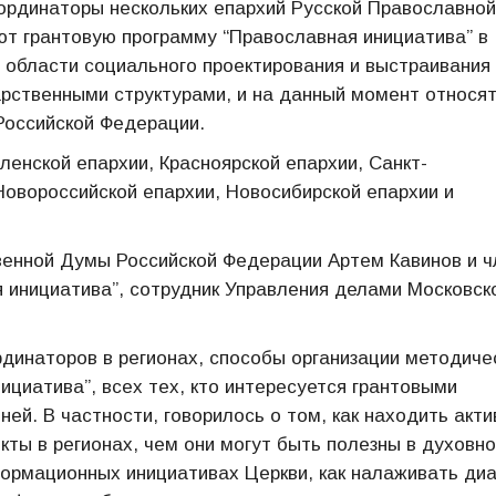
ординаторы нескольких епархий Русской Православной
уют грантовую программу “Православная инициатива” в
в области социального проектирования и выстраивания
ственными структурами, и на данный момент относят
 Российской Федерации.
енской епархии, Красноярской епархии, Санкт-
Новороссийской епархии, Новосибирской епархии и
венной Думы Российской Федерации Артем Кавинов и ч
я инициатива”, сотрудник Управления делами Московск
инаторов в регионах, способы организации методиче
ициатива”, всех тех, кто интересуется грантовыми
ей. В частности, говорилось о том, как находить акт
ты в регионах, чем они могут быть полезны в духовно
формационных инициативах Церкви, как налаживать ди