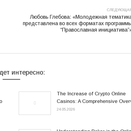
СЛЕДУЮЩА
Любовь Глебова: «Молодежная тематик
представлена во всех форматах программ
Следующая
“Православная инициатива”
запись:
дет интересно:
The Increase of Crypto Online
o
Casinos: A Comprehensive Over
24.05.2026