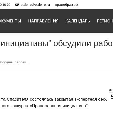
0 10 70
otdelro@otdelro.ru
правобраз.рф
ОКУМЕНТЫ
НАПРАВЛЕНИЯ
КАЛЕНДАРЬ
РЕГИО
 инициативы” обсудили рабо
 обсудили работу…
Ф
ста Спасителя состоялась закрытая экспертная сессия
вого конкурса «Православная инициатива”.