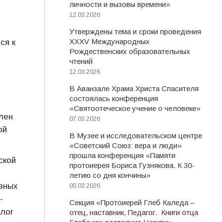
личности и вызовы времени»
12.03.2026
Утверждены тема и сроки проведения
XXXV Международных
ся к
Рождественских образовательных
чтений
12.03.2026
В Аванзале Храма Христа Спасителя
состоялась конференция
«Святоотеческое учение о человеке»
лен
07.03.2026
ой
В Музее и исследовательском центре
«Советский Союз: вера и люди»
прошла конференция «Памяти
ской
протоиерея Бориса Гузнякова. К 30-
летию со дня кончины»
ивных
05.03.2026
-
Секция «Протоиерей Глеб Каледа –
алог
отец, наставник, Педагог. Книги отца