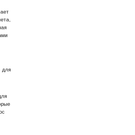
тает
нета,
ная
ами
 для
для
орые
рс