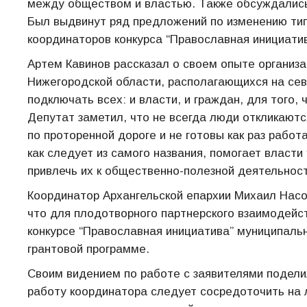
между обществом и властью. Также обсуждались
Был выдвинут ряд предложений по изменению ти
координаторов конкурса “Православная инициатив
Артем Кавинов рассказал о своем опыте организа
Нижегородской области, располагающихся на сев
подключать всех: и власти, и граждан, для того
Депутат заметил, что не всегда люди откликаютс
по проторенной дороге и не готовы как раз работ
как следует из самого названия, помогает власт
привлечь их к общественно-полезной деятельнос
Координатор Архангельской епархии Михаил Насон
что для плодотворного партнерского взаимодейс
конкурсе “Православная инициатива” муниципальн
грантовой программе.
Своим видением по работе с заявителями подели
работу координатора следует сосредоточить на л