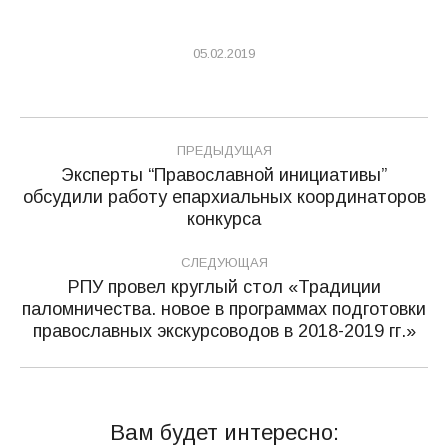
05.02.2019
Навигация
ПРЕДЫДУЩАЯ
по
Эксперты “Православной инициативы”
обсудили работу епархиальных координаторов
Предыдущая
записям
конкурса
запись:
СЛЕДУЮЩАЯ
РПУ провел круглый стол «Традиции
паломничества. новое в программах подготовки
Следующая
православных экскурсоводов в 2018-2019 гг.»
запись:
Вам будет интересно: