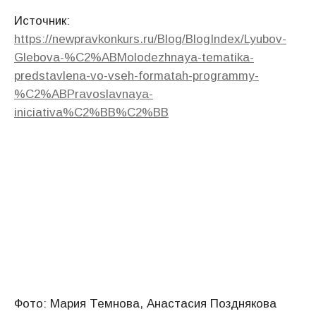
Источник:
https://newpravkonkurs.ru/Blog/BlogIndex/Lyubov-
Glebova-%C2%ABMolodezhnaya-tematika-
predstavlena-vo-vseh-formatah-programmy-
%C2%ABPravoslavnaya-
iniciativa%C2%BB%C2%BB
Фото: Мария Темнова, Анастасия Позднякова