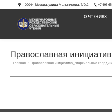
109044, Москва, улица Мельникова, 7/9с2
+7 495 65
О ЧТЕНИЯХ
Православная инициати
Вы здесь:
Главная
Православная инициатива_епархиальные координ