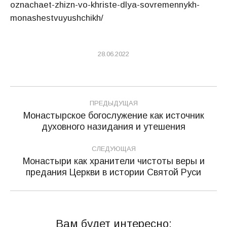
oznachaet-zhizn-vo-khriste-dlya-sovremennykh-
monashestvuyushchikh/
28.06.2022
Навигация
ПРЕДЫДУЩАЯ
по
Монастырское богослужение как источник
Предыдущая
духовного назидания и утешения
записям
запись:
СЛЕДУЮЩАЯ
Монастыри как хранители чистоты веры и
Следующая
предания Церкви в истории Святой Руси
запись:
Вам будет интересно: