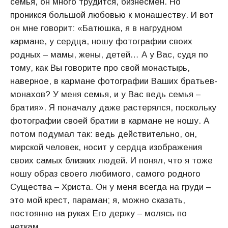
семья, он много трудится, бизнесмен. Но
проникся большой любовью к монашеству. И вот
он мне говорит: «Батюшка, я в нагрудном
кармане, у сердца, ношу фотографии своих
родных – мамы, жены, детей… А у Вас, судя по
тому, как Вы говорите про свой монастырь,
наверное, в кармане фотографии Ваших братьев-
монахов? У меня семья, и у Вас ведь семья –
братия». Я поначалу даже растерялся, поскольку
фотографии своей братии в кармане не ношу. А
потом подумал так: ведь действительно, он,
мирской человек, носит у сердца изображения
своих самых близких людей. И понял, что я тоже
ношу образ своего любимого, самого родного
Существа – Христа. Он у меня всегда на груди –
это мой крест, параман; я, можно сказать,
постоянно на руках Его держу – молясь по
четкам.