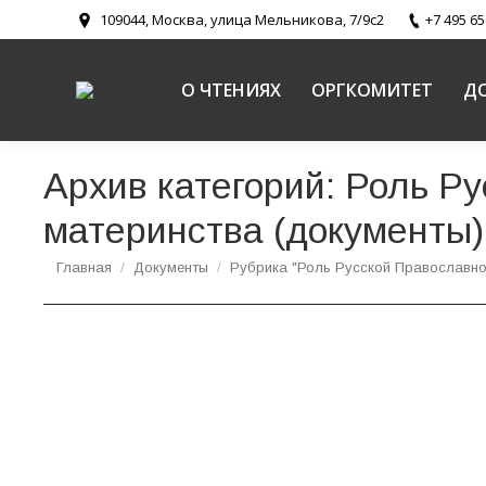
109044, Москва, улица Мельникова, 7/9с2
+7 495 65
О ЧТЕНИЯХ
ОРГКОМИТЕТ
Д
Архив категорий:
Роль Ру
материнства (документы)
Вы здесь:
Главная
Документы
Рубрика "Роль Русской Православной
Трансгуманизм и евгенические проекты XX в
кандидата философских наук протоиерея Иг
Новости направлений
,
Роль Русской Православной Церкви в
05.07.2021