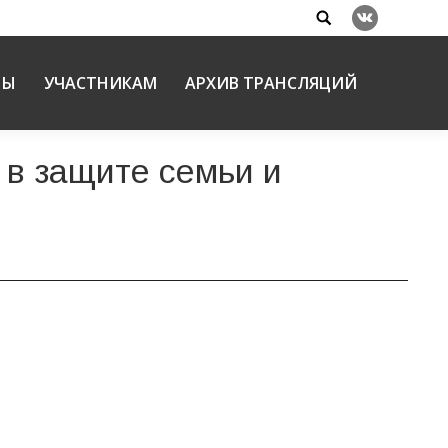
Search:
Вконтакте
НЫ
УЧАСТНИКАМ
АРХИВ ТРАНСЛЯЦИЙ
 в защите семьи и
й христианской гуманитарной академии,
сия по вопросам семьи, защиты материнства и детства