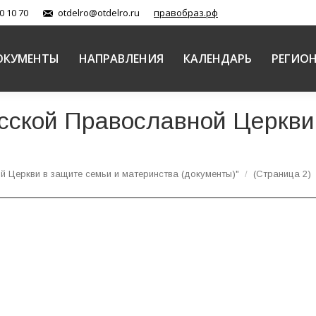
0 10 70
otdelro@otdelro.ru
правобраз.рф
ОКУМЕНТЫ
НАПРАВЛЕНИЯ
КАЛЕНДАРЬ
РЕГИО
сской Православной Церкви
 Церкви в защите семьи и материнства (документы)"
(Страница 2)
ека. Выступление доцента кафедры теологии Русско
оря Аксёнова
 защите семьи и материнства (документы)
Автор:
Патриаршая комис