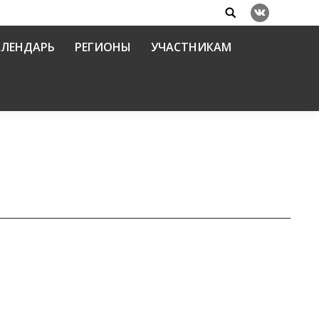
Search:
Вконтакте
АЛЕНДАРЬ
РЕГИОНЫ
УЧАСТНИКАМ
риентир в пастырском служении среди
енными силами и правоохранительными учреждениями