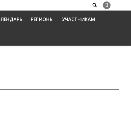
Search:
Вконтакте
АЛЕНДАРЬ
РЕГИОНЫ
УЧАСТНИКАМ
тничество на благо Отечества». Часть 2.