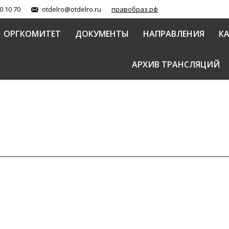
0 10 70
otdelro@otdelro.ru
правобраз.рф
ОРГКОМИТЕТ
ДОКУМЕНТЫ
НАПРАВЛЕНИЯ
К
АРХИВ ТРАНСЛЯЦИЙ
ической конференции «Церковь и казачество: сорабо
зовательные чтения)
ления и сотрудничества (документы)
Автор:
СКВК
17.04.2019