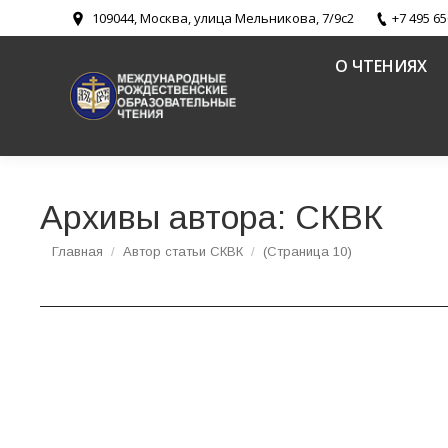
109044, Москва, улица Мельникова, 7/9с2
+7 495 65
О ЧТЕНИЯХ
Архивы автора:
СКВК
Вы здесь:
Главная
Автор статьи СКВК
(Страница 10)
Материалы VIII Международной научно-практ
(XXVI Международные Рождественские обра
Новости направлений
,
Церковь и казачество: пути воцерков