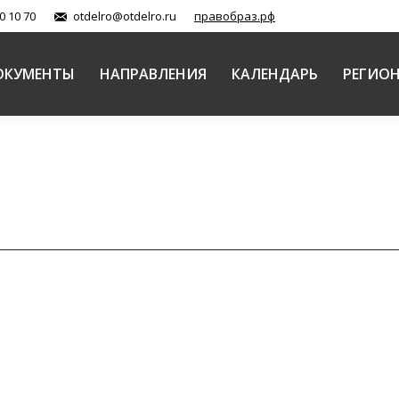
0 10 70
otdelro@otdelro.ru
правобраз.рф
ОКУМЕНТЫ
НАПРАВЛЕНИЯ
КАЛЕНДАРЬ
РЕГИО
ления XXVII Международных Рождественских образо
а
Автор:
СКВК
16.01.2019
ождественских образовательных чтений «Молодежь: св