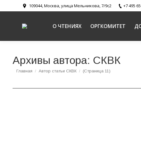
109044, Москва, улица Мельникова, 7/9с2
+7 495 65
О ЧТЕНИЯХ
ОРГКОМИТЕТ
Д
Архивы автора:
СКВК
Вы здесь:
Главная
Автор статьи СКВК
(Страница 11)
Информация о подготовке казачьего направ
Церковь и казачество: пути воцерковления и сотрудничеств
В рамках предстоящих XXVII Международных Р