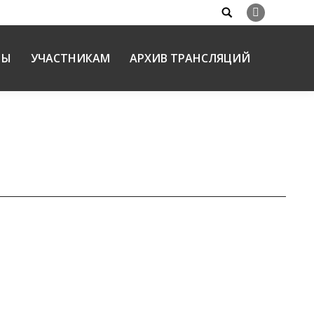
Search:
Вконтакте
НЫ
УЧАСТНИКАМ
АРХИВ ТРАНСЛЯЦИЙ
вательных чтений 2019 года
обода и ответственность» c 28 по 30 января