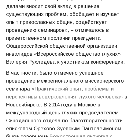
делами вносит свой вклад в решение
существующих проблем, обобщает и изучает
опыт православных общин, содействует
проведению семинаров», – отмечалось в
приветственном послании президента
Общероссийской общественной организации
инвалидов «Всероссийское общество глухих»
Валерия Рухледева к участникам конференции.
В частности, было отмечено успешное
проведение межрегионального миссионерского
семинара
«Практический опыт, проблемы и
перспективы воцерковления глухого человека»
в
Новосибирске. В 2014 году в Москве в
международный день глухих председателем
Синодального отдела по благотворительности
епископом Орехово-Зуевским Пантелеимоном
была совершена
Божественная литургия с