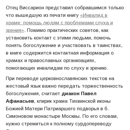
Отец Виссарион представил собравшимся только
что вышедшую из печати книгу
«Инвалид в
храме: помощь людям с проблемами слуха и
зрения»
. Помимо практических советов, как
установить контакт с этими людьми, помочь
понять богослужение и участвовать в таинствах,
в книге содержится контактная информация о
храмах и православных организациях,
помогающих инвалидам по слуху и зрению.
При переводе церковнославянских текстов на
жестовый язык важно передать торжественность
богослужения, считает
диакон Павел
Афанасьев
, клирик храма Тихвинской иконы
Божией Матери Патриаршего подворья в б.
Симоновом монастыре Москвы. По его словам,
нужно стремиться к полному сурдопереводу