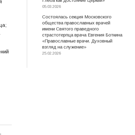
Глеба как достояние Церкви»
й
05.03.2026
Состоялась секция Московского
общества православных врачей
ца;
имени Святого праведного
.
страстотерпца врача Евгения Боткина
«Православные врачи. Духовный
взгляд на служение»
ений
25.02.2026
Я