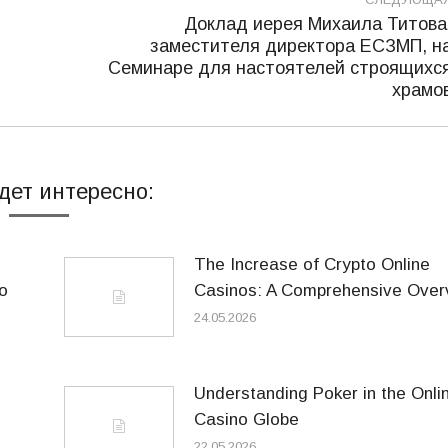
Доклад иерея Михаила Титова
заместителя директора ЕСЗМП, н
ы
Следующая
Семинаре для настоятелей строящихс
запись:
храмо
дет интересно:
The Increase of Crypto Online
o
Casinos: A Comprehensive Over
24.05.2026
Understanding Poker in the Onli
Casino Globe
22.05.2026