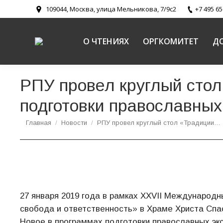
109044, Москва, улица Мельникова, 7/9с2
+7 495 65
О ЧТЕНИЯХ
ОРГКОМИТЕТ
Д
РПУ провел круглый стол
подготовки православных 
Вы здесь:
Главная
Новости
РПУ провел круглый стол «Традиции…
27 января 2019 года в рамках XXVII Международ
свобода и ответственность» в Храме Христа Спа
Новое в программах подготовки православных экск