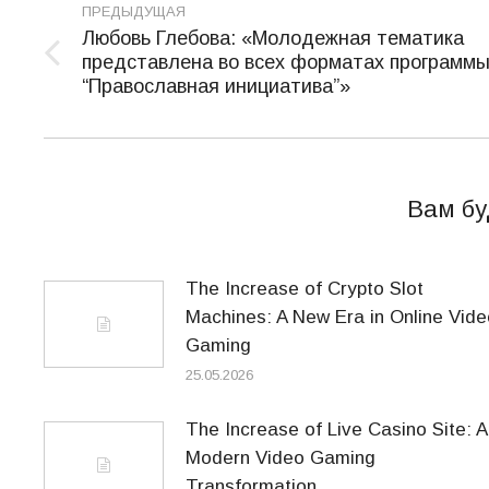
ПРЕДЫДУЩАЯ
по
Любовь Глебова: «Молодежная тематика
представлена во всех форматах программ
записям
Предыдущая
“Православная инициатива”»
запись:
Вам бу
The Increase of Crypto Slot
Machines: A New Era in Online Vide
Gaming
25.05.2026
The Increase of Live Casino Site: A
Modern Video Gaming
Transformation