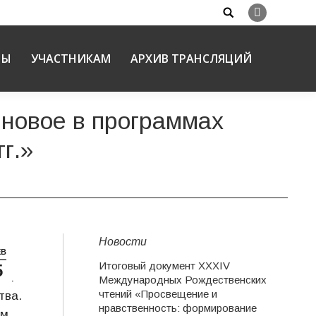
Search:
Вконтакте
НЫ
УЧАСТНИКАМ
АРХИВ ТРАНСЛЯЦИЙ
 новое в программах
г.»
Новости
ЕВ
Итоговый документ XXХIV
5
жь:
Международных Рождественских
чтений «Просвещение и
тва.
нравственность: формирование
им