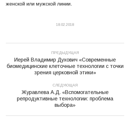
женской или мужской линии.
18.02.2018
Навигация
ПРЕДЫДУЩАЯ
по
Иерей Владимир Духович «Современные
биомедицинские клеточные технологии с точки
Предыдущая
записям
зрения церковной этики»
запись:
СЛЕДУЮЩАЯ
Журавлева А.Д. «Вспомогательные
репродуктивные технологии: проблема
Следующая
выбора»
запись: