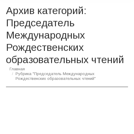
Архив категорий:
Председатель
Международных
Рождественских
образовательных чтений
Вы здесь:
Главная
Рубрика "Председатель Международных
Рождественских образовательных чтений"
Доклад Святейшего Патриарха Кирилла
на пленарном заседании XXХIII
Международных Рождественских
образовательных чтений