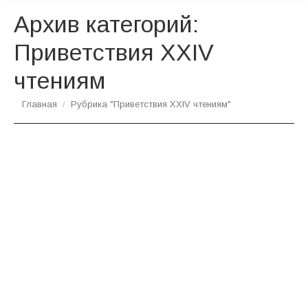
Архив категорий:
Приветствия XXIV
чтениям
Вы здесь:
Главная
Рубрика "Приветствия XXIV чтениям"
Приветствие Президента Российской
Федерации Владимира Путина
Приветствия XXIV чтениям
Автор:
admin
25.01.2016
Приветствие Председателя
Правительства Российской Федерации
Дмитрия Медведева