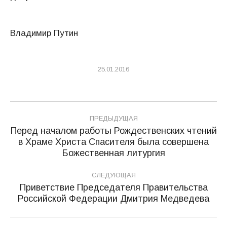
Владимир Путин
25.01.2016
Навигация
ПРЕДЫДУЩАЯ
по
Перед началом работы Рождественских чтений
в Храме Христа Спасителя была совершена
Предыдущая
записям
Божественная литургия
запись:
СЛЕДУЮЩАЯ
Приветствие Председателя Правительства
Следующая
Российской Федерации Дмитрия Медведева
запись: