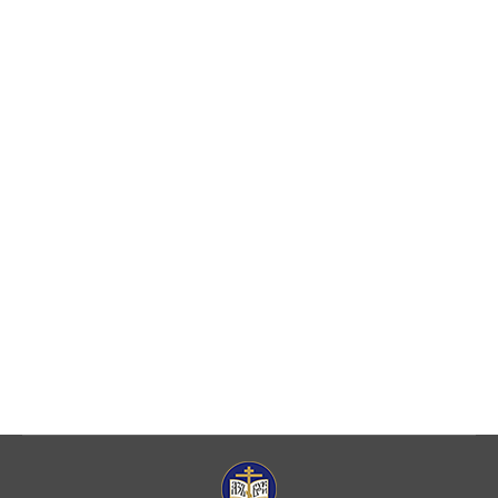
Христа Спасителя прошла конференция
«Православная биоэтика: оценивая риски,
продумывая христианский ответ», которую
возглавил председатель Синодальной
комиссии по биоэтике, ректор Санкт-
Петербургской духовной академии епископ
Петергофский Силуан. Куратором
направления выступил секретарь
Синодальной комиссии по биоэтике
протоиерей Александр Абрамов. Открывая
конференцию, Владыка Силуан обратился к
участникам с…