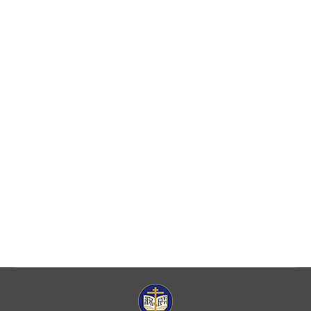
руководитель Отдела религиозного
образования и катехизации Вятской
епархии СМОТРЕТЬ ПРЕЗЕНТАЦИЮ
Видеозапись конференции (доклад с 29-й
по 51-ю минуту записи) «Духовное
становление через осмысление
религиозного опыта. От Петра I до наших
дней» Доклад в рамках XXХ
Международных образовательных чтений
«К 350-летию со дня рождения Петра I:
секулярный мир и религиозность»
Конференция…