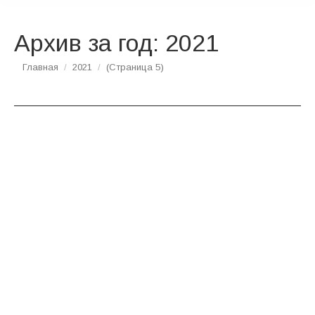
Архив за год:
2021
Вы здесь:
Главная
2021
(Страница 5)
Христианское воспитание в христианской
семье. Выступление председателя
Патриаршей комиссии по вопросам семьи,