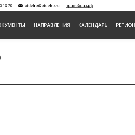
0 10 70
otdelro@otdelro.ru
правобраз.рф
ОКУМЕНТЫ
НАПРАВЛЕНИЯ
КАЛЕНДАРЬ
РЕГИО
0
има и Царица-царевна»
ты)
Автор:
Балашова Елена
06.07.2020
 создатель музея Свято-Смоленской Зосимовой пуст