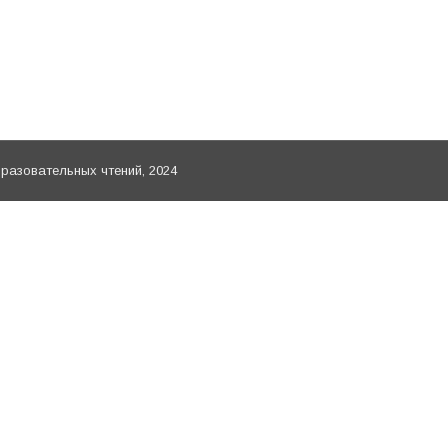
ждународных рождественских образовательных чтени
освещение» 27-28 января 2020 г., Храм Христа Спаси
то-Смоленской Зосимовой пустыни…
азовательных чтений, 2024