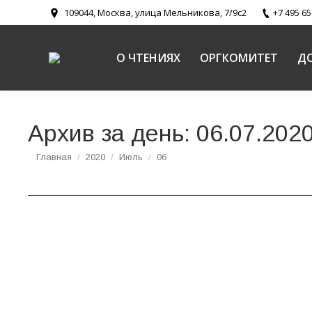
109044, Москва, улица Мельникова, 7/9с2
+7 495 65
О ЧТЕНИЯХ
ОРГКОМИТЕТ
Д
Архив за день:
06.07.202
Вы здесь:
Главная
2020
Июль
06
Монах Аристоклий (Челноков). «Старец Зос
Пути промысла Божия и святоотеческое наследие (докумен
Монах Аристоклий (Челноков), историограф,