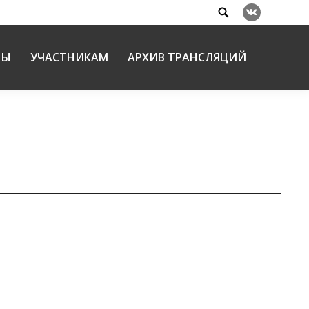
Search:
Вконтакте
НЫ
УЧАСТНИКАМ
АРХИВ ТРАНСЛЯЦИЙ
ыни Владимирской епархии «СТАРЕЦ ЗОСИМА И