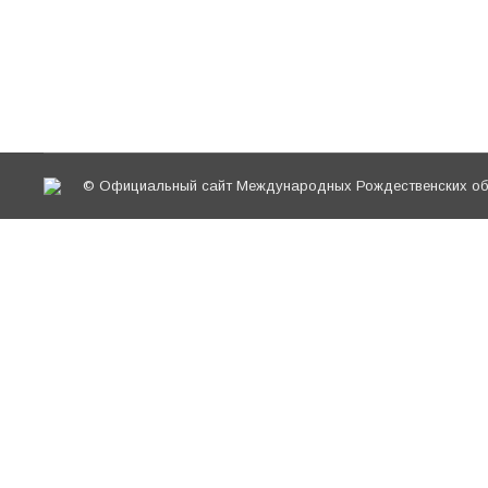
ЦАРИЦА-ЦАРЕВНА» Доклад в рамках XXVIII Ме
Конференция «Православное краеведение и пр
Традиционное представление об истоках Свя
© Официальный сайт Международных Рождественских обр